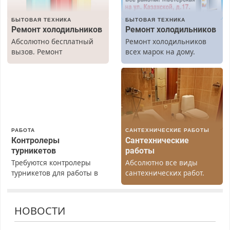
БЫТОВАЯ ТЕХНИКА
БЫТОВАЯ ТЕХНИКА
Ремонт холодильников
Ремонт холодильников
Абсолютно бесплатный
Ремонт холодильников
вызов. Ремонт
всех марок на дому.
холодильников всех
марок на дому, с
гарантией. Все р-ны.
Срочно. Без выходных.
Пенсионерам – скидки до
40%. Мастер со стажем.
РАБОТА
САНТЕХНИЧЕСКИЕ РАБОТЫ
Контролеры
Сантехнические
турникетов
работы
Требуются контролеры
Абсолютно все виды
турникетов для работы в
сантехнических работ.
Москве и Подмосковье
Быстро. Качественно.
(мужчины, женщины).
Недорого.
Прием по ТК РФ. График
НОВОСТИ
работы любой.
Бесплатное проживание.