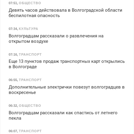
З/п – до 96000 рублей до
07:51
,
ОБЩЕСТВО
вычета налогов.
Девять часов действовала в Волгоградской области
Ежемесячно
беспилотная опасность
выплачивается денежная
премия. Возможно
07:34
,
КУЛЬТУРА
бесплатное обучение,
Волгоградцам рассказали о развлечения на
получение документов,
открытом воздухе
работа инспектором по
транспортной
07:16
,
ТРАНСПОРТ
безопасности с з/п до
Еще 13 пунктов продаж транспортных карт открылись
125000 руб.
в Волгограде
06:55
,
ТРАНСПОРТ
Дополнительные электрички повезут волгоградцев в
воскресенье
06:32
,
ОБЩЕСТВО
Волгоградцам рассказали как спастись от летнего
пекла
06:07
,
ТРАНСПОРТ