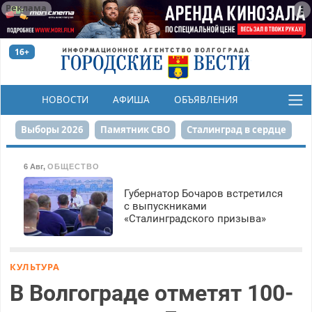
Реклама
16+
НОВОСТИ
АФИША
ОБЪЯВЛЕНИЯ
КОНКУРСЫ
Выборы 2026
Памятник СВО
Сталинград в сердце
Финграмотность
Набережная
День Победы
6 Авг
,
ОБЩЕСТВО
Реконструкция ЦПКиО
На службе городу
Губернатор Бочаров встретился
с выпускниками
«Сталинградского призыва»
80-летие Победы
Парк Героев-летчиков
КУЛЬТУРА
В Волгограде отметят 100-