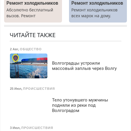
Ремонт холодильников
Ремонт холодильников
Абсолютно бесплатный
Ремонт холодильников
вызов. Ремонт
всех марок на дому.
холодильников всех
марок на дому, с
гарантией. Все р-ны.
ЧИТАЙТЕ ТАКЖЕ
Срочно. Без выходных.
Пенсионерам – скидки до
2 Авг
,
ОБЩЕСТВО
40%. Мастер со стажем.
Волгоградцы устроили
массовый заплыв через Волгу
25 Июл
,
ПРОИСШЕСТВИЯ
Тело утонувшего мужчины
подняли из реки под
Волгоградом
3 Июл
,
ПРОИСШЕСТВИЯ