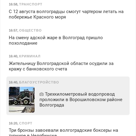
16:58
,
ТРАНСПОРТ
С 12 августа волгоградцы смогут чартером летать на
побережье Красного моря
16:57
,
ОБЩЕСТВО
На смену адской жаре в Волгоград пришло
похолодание
16:40
,
КРИМИНАЛ
Жительницу Волгоградской области осудили за
кражу с банковского счета
16:40
,
БЛАГОУСТРОЙСТВО
Трехкилометровый водопровод
проложили в Ворошиловском районе
Волгограда
16:20
,
СПОРТ
Три бронзы завоевали волгоградские боксеры на
турнире в Челябинске