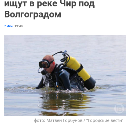
ищут в реке Чир под
Волгоградом
7 Июн
19:40
фото: Матвей Горбунов / "Городские вести"