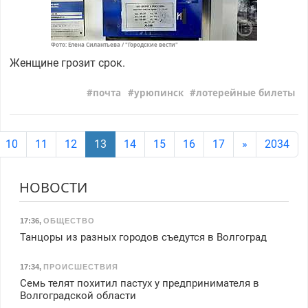
Фото: Елена Силантьева / "Городские вести"
Женщине грозит срок.
почта
урюпинск
лотерейные билеты
10
11
12
13
14
15
16
17
»
2034
НОВОСТИ
17:36
,
ОБЩЕСТВО
Танцоры из разных городов съедутся в Волгоград
17:34
,
ПРОИСШЕСТВИЯ
Семь телят похитил пастух у предпринимателя в
Волгоградской области