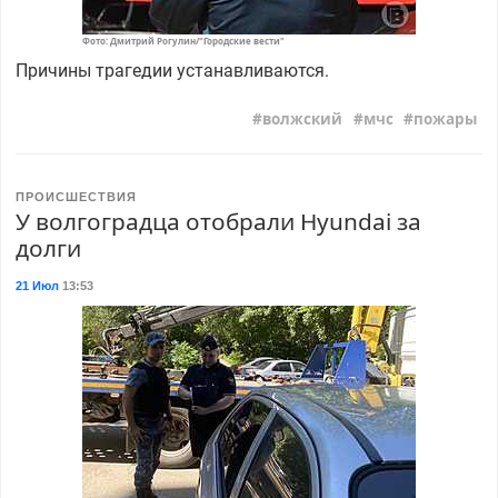
Фото: Дмитрий Рогулин/"Городские вести"
Причины трагедии устанавливаются.
волжский
мчс
пожары
ПРОИСШЕСТВИЯ
У волгоградца отобрали Hyundai за
долги
21 Июл
13:53