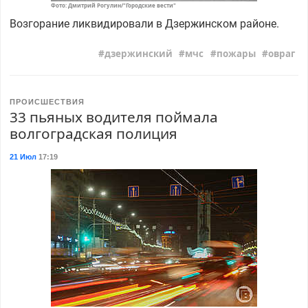
Фото: Дмитрий Рогулин/"Городские вести"
Возгорание ликвидировали в Дзержинском районе.
дзержинский
мчс
пожары
овраг
ПРОИСШЕСТВИЯ
33 пьяных водителя поймала
волгоградская полиция
21 Июл
17:19