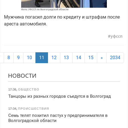
Фото: УФССП по Волгоградской области
Мужчина погасил долги по кредиту и штрафам после
ареста автомобиля.
уфссп
7
8
9
10
11
12
13
14
15
»
2034
НОВОСТИ
17:36
,
ОБЩЕСТВО
Танцоры из разных городов съедутся в Волгоград
17:34
,
ПРОИСШЕСТВИЯ
Семь телят похитил пастух у предпринимателя в
Волгоградской области