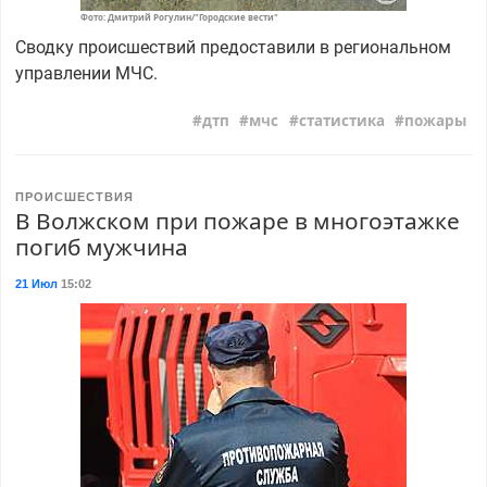
Фото: Дмитрий Рогулин/"Городские вести"
Сводку происшествий предоставили в региональном
управлении МЧС.
дтп
мчс
статистика
пожары
ПРОИСШЕСТВИЯ
В Волжском при пожаре в многоэтажке
погиб мужчина
21 Июл
15:02