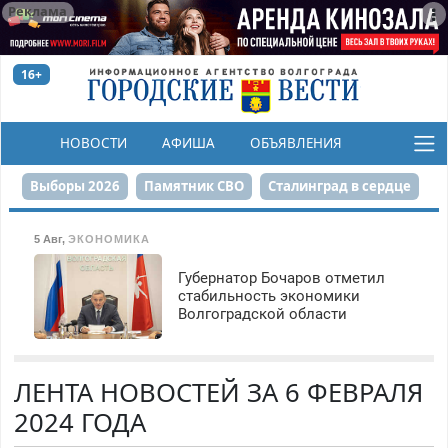
Реклама
16+
НОВОСТИ
АФИША
ОБЪЯВЛЕНИЯ
КОНКУРСЫ
Выборы 2026
Памятник СВО
Сталинград в сердце
Финграмотность
Набережная
День Победы
5 Авг
,
ЭКОНОМИКА
Реконструкция ЦПКиО
На службе городу
Губернатор Бочаров отметил
стабильность экономики
Волгоградской области
80-летие Победы
Парк Героев-летчиков
ЛЕНТА НОВОСТЕЙ ЗА 6 ФЕВРАЛЯ
2024 ГОДА