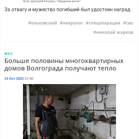
Фото: Дмитрий Рогулин / "Городские вести"
За отвагу и мужество погибший был удостоен наград.
ольховский
некролог
спецоперация
сво
николай жарков
ЖКХ
Больше половины многоквартирных
домов Волгограда получают тепло
14 Окт 2023
17:40