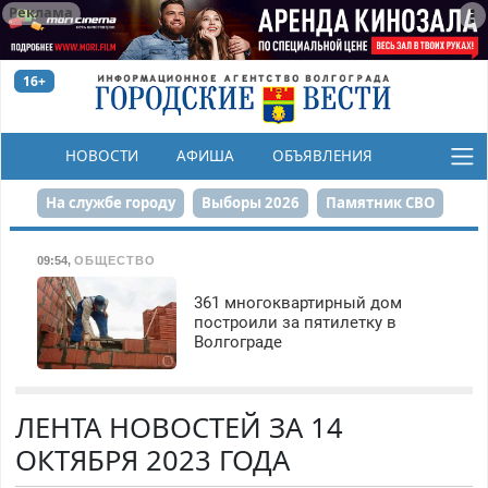
Реклама
16+
НОВОСТИ
АФИША
ОБЪЯВЛЕНИЯ
КОНКУРСЫ
На службе городу
Выборы 2026
Памятник СВО
Сталинград в сердце
Финграмотность
09:54
,
ОБЩЕСТВО
Набережная
День Победы
Реконструкция ЦПКиО
361 многоквартирный дом
построили за пятилетку в
Волгограде
80-летие Победы
Парк Героев-летчиков
ЛЕНТА НОВОСТЕЙ ЗА 14
ОКТЯБРЯ 2023 ГОДА