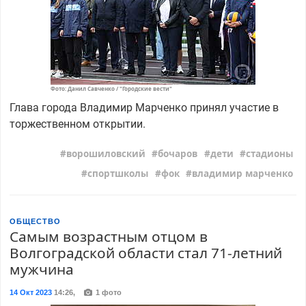
Фото: Данил Савченко / "Городские вести"
Глава города Владимир Марченко принял участие в
торжественном открытии.
ворошиловский
бочаров
дети
стадионы
спортшколы
фок
владимир марченко
ОБЩЕСТВО
Самым возрастным отцом в
Волгоградской области стал 71-летний
мужчина
14 Окт 2023
14:26
,
1 фото