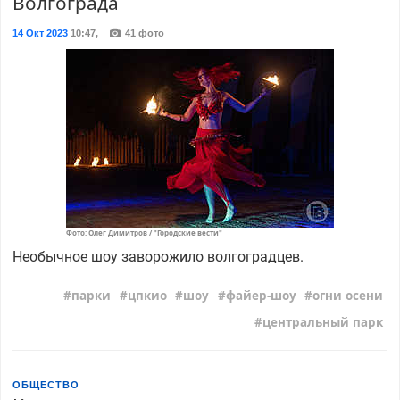
Волгограда
14 Окт 2023
10:47
,
41 фото
Фото: Олег Димитров / "Городские вести"
Необычное шоу заворожило волгоградцев.
парки
цпкио
шоу
файер-шоу
огни осени
центральный парк
ОБЩЕСТВО