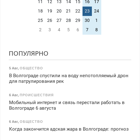
11
12
13
14
15
16
17
18
19
20
21
22
23
24
25
26
27
28
29
30
1
2
3
4
5
6
7
8
ПОПУЛЯРНО
5 Авг
,
ОБЩЕСТВО
В Волгограде спустили на воду непотопляемый дрон
для патрулирования рек
6 Авг
,
ПРОИСШЕСТВИЯ
Мобильный интернет и связь перестали работать в
Волгограде 6 августа
6 Авг
,
ОБЩЕСТВО
Когда закончится адская жара в Волгограде: прогноз