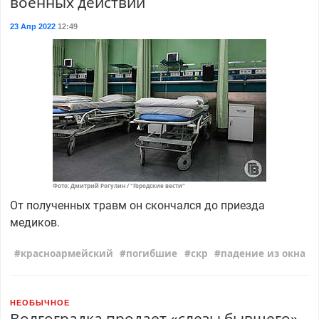
военных действий
23 Апр 2022
12:49
Фото: Дмитрий Рогулин / "Городские вести"
От полученных травм он скончался до приезда
медиков.
красноармейский
погибшие
скр
падение из окна
НЕОБЫЧНОЕ
Волгоградка продает «слезы бывшего»