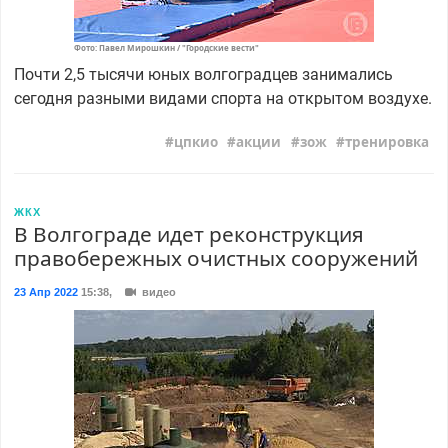
Фото: Павел Мирошкин / "Городские вести"
Почти 2,5 тысячи юных волгоградцев занимались
сегодня разными видами спорта на открытом воздухе.
цпкио
акции
зож
тренировка
ЖКХ
В Волгограде идет реконструкция
правобережных очистных сооружений
23 Апр 2022
15:38
,
видео