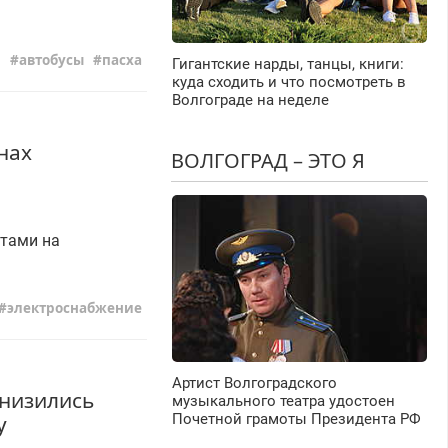
автобусы
пасха
Гигантские нарды, танцы, книги:
куда сходить и что посмотреть в
Волгограде на неделе
нах
ВОЛГОГРАД – ЭТО Я
тами на
электроснабжение
Артист Волгоградского
снизились
музыкального театра удостоен
у
Почетной грамоты Президента РФ