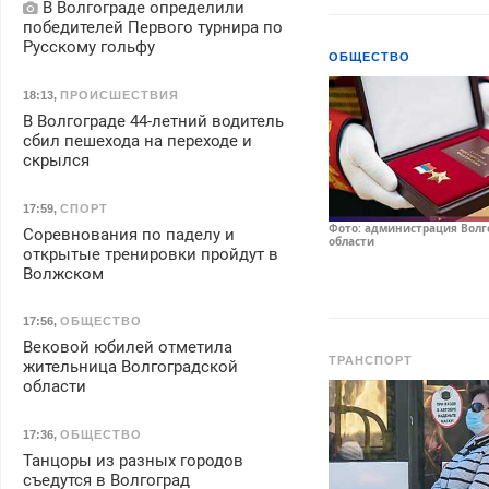
В Волгограде определили
победителей Первого турнира по
Русскому гольфу
ОБЩЕСТВО
18:13
,
ПРОИСШЕСТВИЯ
В Волгограде 44-летний водитель
сбил пешехода на переходе и
скрылся
17:59
,
СПОРТ
Фото: администрация Волг
Соревнования по паделу и
области
открытые тренировки пройдут в
Волжском
17:56
,
ОБЩЕСТВО
Вековой юбилей отметила
ТРАНСПОРТ
жительница Волгоградской
области
17:36
,
ОБЩЕСТВО
Танцоры из разных городов
съедутся в Волгоград