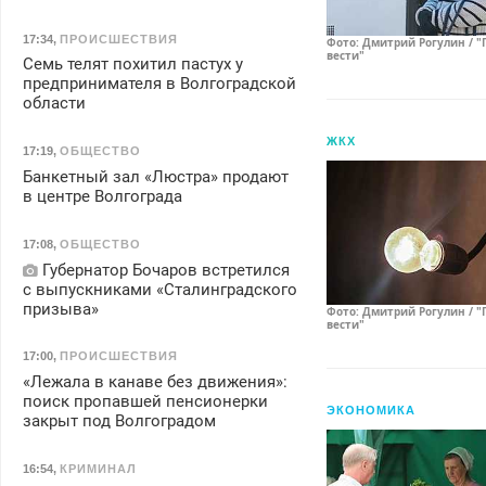
17:34
,
ПРОИСШЕСТВИЯ
Фото: Дмитрий Рогулин / "
вести"
Семь телят похитил пастух у
предпринимателя в Волгоградской
области
ЖКХ
17:19
,
ОБЩЕСТВО
Банкетный зал «Люстра» продают
в центре Волгограда
17:08
,
ОБЩЕСТВО
Губернатор Бочаров встретился
с выпускниками «Сталинградского
призыва»
Фото: Дмитрий Рогулин / "
вести"
17:00
,
ПРОИСШЕСТВИЯ
«Лежала в канаве без движения»:
поиск пропавшей пенсионерки
ЭКОНОМИКА
закрыт под Волгоградом
16:54
,
КРИМИНАЛ