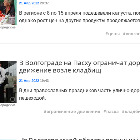
21 Апр 2022
20:37
В регионе с 8 по 15 апреля подешевели капуста, п
однако рост цен на другие продукты продолжается
Городские
цены
волгог
В Волгограде на Пасху ограничат до
движение возле кладбищ
21 Апр 2022
19:43
В дни православных праздников часть улично-дор
пешеходой.
Городские
ограничение движения
пасха
кладб