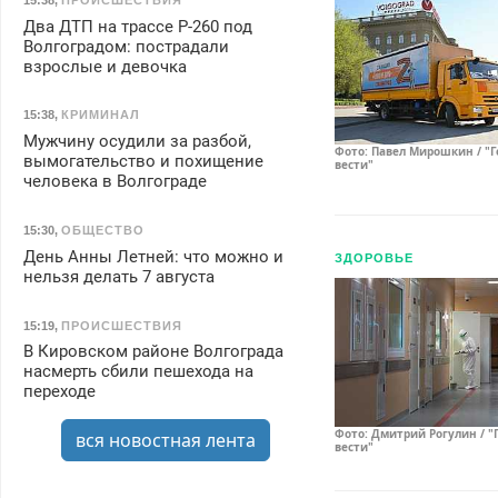
Два ДТП на трассе Р-260 под
Волгоградом: пострадали
взрослые и девочка
15:38
,
КРИМИНАЛ
Мужчину осудили за разбой,
Фото: Павел Мирошкин / "
вымогательство и похищение
вести"
человека в Волгограде
15:30
,
ОБЩЕСТВО
День Анны Летней: что можно и
ЗДОРОВЬЕ
нельзя делать 7 августа
15:19
,
ПРОИСШЕСТВИЯ
В Кировском районе Волгограда
насмерть сбили пешехода на
переходе
Фото: Дмитрий Рогулин / "
вся новостная лента
вести"