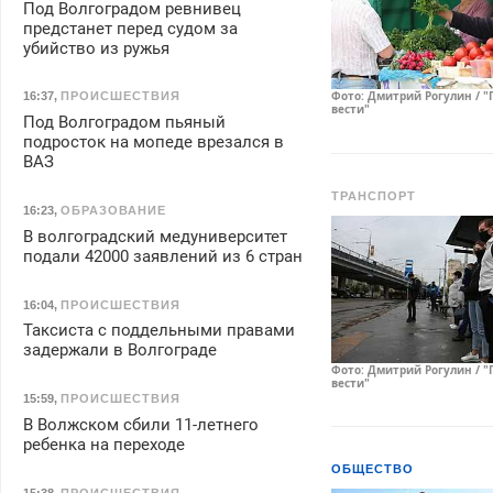
Под Волгоградом ревнивец
предстанет перед судом за
убийство из ружья
Фото: Дмитрий Рогулин / "
16:37
,
ПРОИСШЕСТВИЯ
вести"
Под Волгоградом пьяный
подросток на мопеде врезался в
ВАЗ
ТРАНСПОРТ
16:23
,
ОБРАЗОВАНИЕ
В волгоградский медуниверситет
подали 42000 заявлений из 6 стран
16:04
,
ПРОИСШЕСТВИЯ
Таксиста с поддельными правами
задержали в Волгограде
Фото: Дмитрий Рогулин / "
вести"
15:59
,
ПРОИСШЕСТВИЯ
В Волжском сбили 11-летнего
ребенка на переходе
ОБЩЕСТВО
15:38
,
ПРОИСШЕСТВИЯ