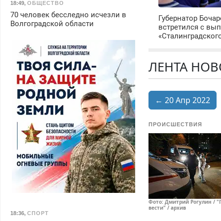
18:49
,
ОБЩЕСТВО
70 человек бесследно исчезли в
Губернатор Боча
Волгоградской области
встретился с вы
«Сталинградског
ЛЕНТА НОВ
← 20 Апр 2022
ПРОИСШЕСТВИЯ
Фото: Дмитрий Рогулин / "
вести" / архив
18:36
,
СПОРТ