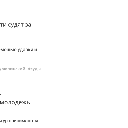
и судят за
помощью удавки и
урюпинский
суды
т
 молодежь
ьтур принимаются