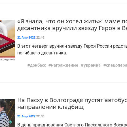
«Я знала, что он хотел жить»: маме 
десантника вручили звезду Героя в 
21 Апр 2022
22:46
В этот четверг вручили звезду Героя России родс
погибшего десантника.
оградской
донбасс
награждение
украина
спецопер
На Пасху в Волгограде пустят автобу
направлении кладбищ
21 Апр 2022
22:08
В день празднования Светлого Пасхального Воскр