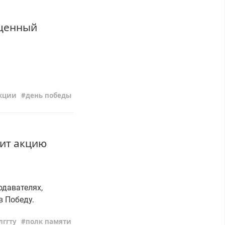
ященный
кции
день победы
дит акцию
одавателях,
в Победу.
лггту
полк памяти