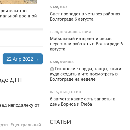
5 Авг
,
ЖКХ
троительство
Свет пропадет в четырех районах
циальной военной
Волгограда 6 августа
10:30
,
ПРОИСШЕСТВИЯ
Мобильный интернет и связь
перестали работать в Волгограде 6
августа
22 Апр 2022 →
5 Авг
,
АФИША
Гигантские нарды, танцы, книги:
куда сходить и что посмотреть в
оде ДТП
Волгограде на неделе
02:55
,
ОБЩЕСТВО
6 августа: какие есть запреты в
день Бориса и Глеба
зад неподалеку от
СТАТЬИ
дтп
центральный