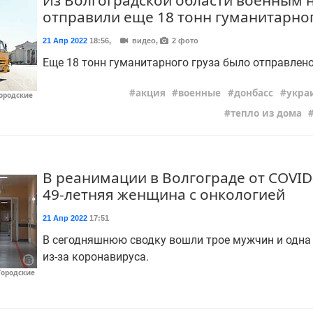
Из Волгоградской области военным 
отправили еще 18 тонн гуманитарног
21 Апр 2022
18:56
,
видео,
2 фото
Еще 18 тонн гуманитарного груза было отправлено 
акция
военные
донбасс
укра
Городские
тепло из дома
В реанимации в Волгограде от COVID
49-летняя женщина с онкологией
21 Апр 2022
17:51
В сегодняшнюю сводку вошли трое мужчин и одна
из-за коронавируса.
Городские