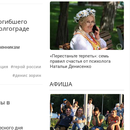
погибшего
Волгограде
твенникам
«Перестаньте терпеть»: семь
правил счастья от психолога
Натальи Денисенко
ация
герой россии
денис зорин
АФИША
сы в
есного дня