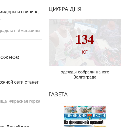
ЦИФРА ДНЯ
омидоры и свинина,
.
радстат
магазины
134
кг
рожное
одежды собрали на юге
Волгограда
ожной сети станет
ГАЗЕТА
ища
красная горка