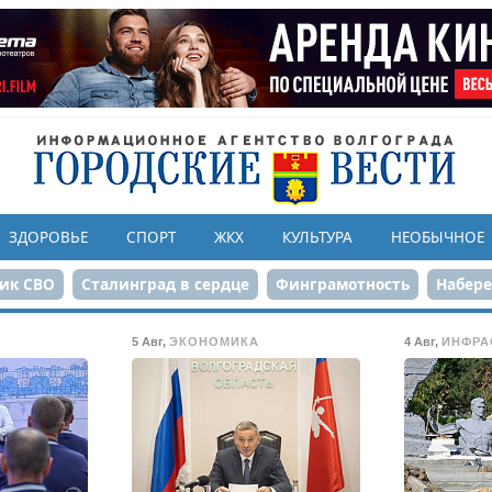
ЗДОРОВЬЕ
СПОРТ
ЖКХ
КУЛЬТУРА
НЕОБЫЧНОЕ
ик СВО
Сталинград в сердце
Финграмотность
Набер
а службе городу
80-летие Победы
Парк Героев-летчико
5 Авг
,
ЭКОНОМИКА
4 Авг
,
ИНФРА