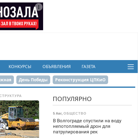
КОНКУРСЫ
ОБЪЯВЛЕНИЯ
ГАЗЕТА
ежная
День Победы
Реконструкция ЦПКиО
в
СТРУКТУРА
ПОПУЛЯРНО
5 Авг
,
ОБЩЕСТВО
В Волгограде спустили на воду
непотопляемый дрон для
патрулирования рек