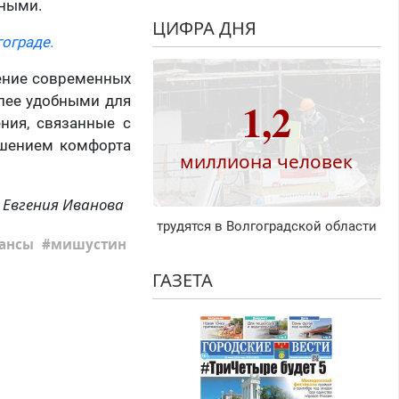
тными.
ЦИФРА ДНЯ
ограде.
ение современных
олее удобными для
1,2
ния, связанные с
ышением комфорта
миллиона человек
Евгения Иванова
трудятся в Волгоградской области
ансы
мишустин
ГАЗЕТА