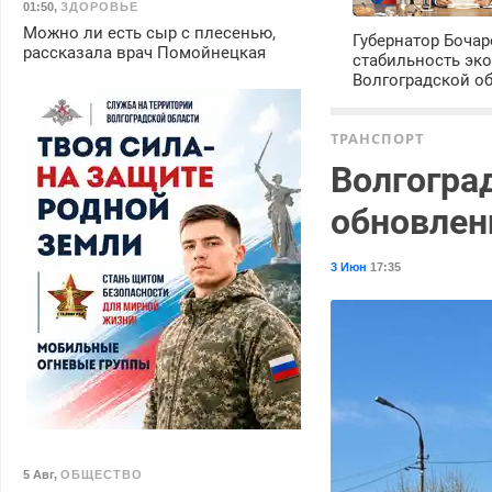
01:50
,
ЗДОРОВЬЕ
Можно ли есть сыр с плесенью,
Губернатор Боча
рассказала врач Помойнецкая
стабильность эк
Волгоградской о
ТРАНСПОРТ
Волгогра
обновлен
3 Июн
17:35
5 Авг
,
ОБЩЕСТВО