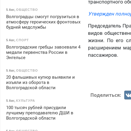
транспортного об
5 Авг
,
ОБЩЕСТВО
Утвержден полнор
Волгоградцы смогут погрузиться в
атмосферу героических фронтовых
Председатель Пр
будней медслужбы
видов общественн
жизни. По его с
5 Авг
,
СПОРТ
Волгоградские гребцы завоевали 4
расширением мар
медали первенства России в
пассажиров.
Энгельсе
5 Авг
,
ОБЩЕСТВО
20 фальшивых купюр выявили и
изъяли из оборота в
Волгоградской области
Поделиться:
5 Авг
,
КУЛЬТУРА
100 тысяч рублей присудили
лучшему преподавателю ДШИ в
Волгоградской области
5 Авг
,
ОБЩЕСТВО