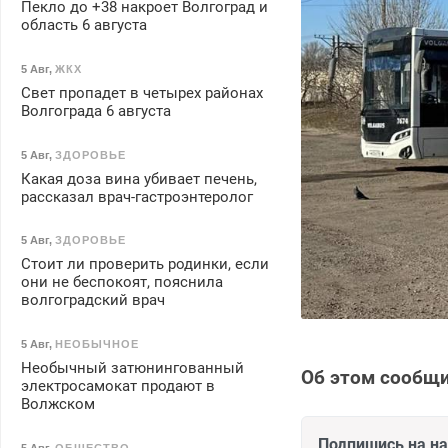
Пекло до +38 накроет Волгоград и
область 6 августа
5 Авг
,
ЖКХ
Свет пропадет в четырех районах
Волгограда 6 августа
5 Авг
,
ЗДОРОВЬЕ
Какая доза вина убивает печень,
рассказал врач-гастроэнтеролог
5 Авг
,
ЗДОРОВЬЕ
Стоит ли проверить родинки, если
они не беспокоят, пояснила
волгоградский врач
5 Авг
,
НЕОБЫЧНОЕ
Необычный затюнингованный
Об этом сообщи
электросамокат продают в
Волжском
Подпишись на н
5 Авг
,
ОБЩЕСТВО