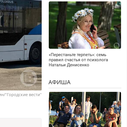
«Перестаньте терпеть»: семь
правил счастья от психолога
Натальи Денисенко
АФИША
н/"Городские вести"