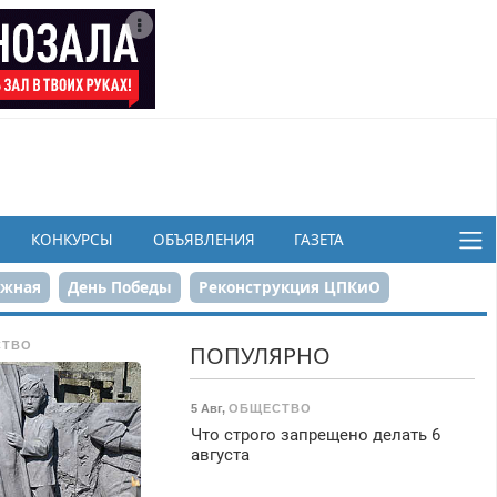
КОНКУРСЫ
ОБЪЯВЛЕНИЯ
ГАЗЕТА
ежная
День Победы
Реконструкция ЦПКиО
в
СТВО
ПОПУЛЯРНО
5 Авг
,
ОБЩЕСТВО
Что строго запрещено делать 6
августа