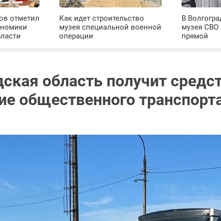
ров отметил
Как идет строительство
В Волгогра
ономики
музея специальной военной
музея СВО
бласти
операции
прямой
дская область получит средст
ие общественного транспорт