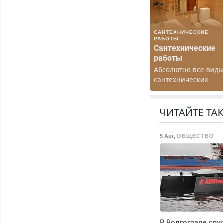
САНТЕХНИЧЕСКИЕ
РАБОТЫ
Сантехнические
работы
Абсолютно все вид
сантехнических
работ. Быстро.
Качественно.
Недорого.
ЧИТАЙТЕ ТА
5 Авг
,
ОБЩЕСТВО
В Волгограде спу