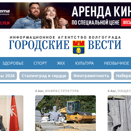
ЗДОРОВЬЕ
СПОРТ
ЖКХ
КУЛЬТУРА
НЕОБЫЧНОЕ
ы 2026
Сталинград в сердце
Финграмотность
Набер
а службе городу
80-летие Победы
Парк Героев-летчико
4 Авг
,
ИНФРАСТРУКТУРА
4 Авг
,
ОБЩЕ