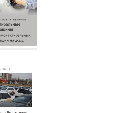
ЫТОВАЯ ТЕХНИКА
тиральные
ашины
емонт стиральных
ашин на дому.
ыезд и диагностика
есплатно.
редусмотрены
кидки.
СПОРТ
ря в Волгограде