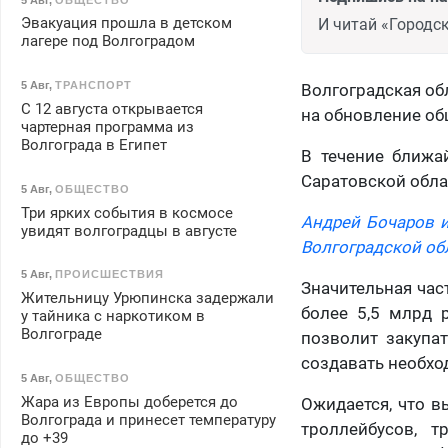
Эвакуация прошла в детском
И читай «Городск
лагере под Волгоградом
5 Авг
,
ТРАНСПОРТ
Волгоградская об
С 12 августа открывается
на обновление об
чартерная программа из
Волгограда в Египет
В течение ближа
Саратовской обла
5 Авг
,
ОБЩЕСТВО
Три ярких события в космосе
Андрей Бочаров 
увидят волгоградцы в августе
Волгоградской об
5 Авг
,
ПРОИСШЕСТВИЯ
Значительная час
Жительницу Урюпинска задержали
более 5,5 млрд 
у тайника с наркотиком в
Волгограде
позволит закупат
создавать необхо
5 Авг
,
ОБЩЕСТВО
Жара из Европы доберется до
Ожидается, что в
Волгограда и принесет температуру
троллейбусов, 
до +39