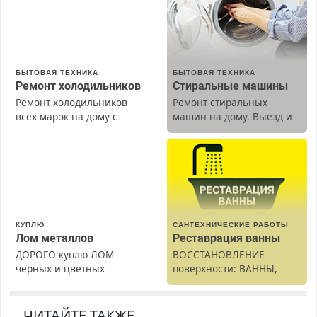
БЫТОВАЯ ТЕХНИКА
БЫТОВАЯ ТЕХНИКА
Ремонт холодильников
Стиральные машины
Ремонт холодильников
Ремонт стиральных
всех марок на дому с
машин на дому. Выезд и
гарантией. Замена
диагностика бесплатно.
резины. Качественно.
Предусмотрены скидки.
Недорого. Без выходных.
Все районы. Скидка.
Вызов бесплатный.
КУПЛЮ
САНТЕХНИЧЕСКИЕ РАБОТЫ
Лом металлов
Реставрация ванны
ДОРОГО куплю ЛОМ
ВОССТАНОВЛЕНИЕ
черных и цветных
поверхности: ВАННЫ,
металлов, вывозим сами.
раковины, подоконника.
От скола до полной
реставрации. 100%
ЧИТАЙТЕ ТАКЖЕ