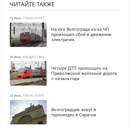
Прием по ТК РФ. График
ЧИТАЙТЕ ТАКЖЕ
работы любой.
Бесплатное проживание.
31 Июл
,
ТРАНСПОРТ
З/п – до 96000 рублей до
вычета налогов.
На юге Волгограда из-за ЧП
Ежемесячно
произошел сбой в движении
выплачивается денежная
электричек
премия. Возможно
бесплатное обучение,
получение документов,
30 Июл
,
ОБЩЕСТВО
работа инспектором по
транспортной
Четыре ДТП произошло на
безопасности с з/п до
Приволжской железной дороге
125000 руб.
с начала года
22 Июл
,
ТРАНСПОРТ
Волгоградцев зовут в
турпоездку в Саратов