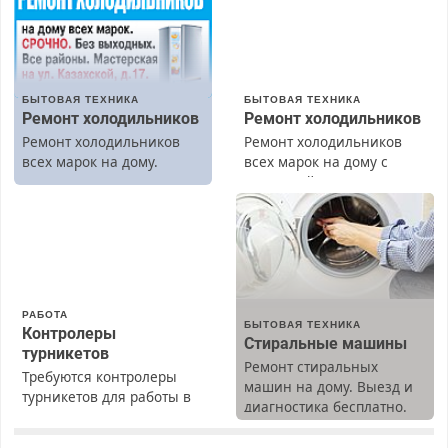
БЫТОВАЯ ТЕХНИКА
БЫТОВАЯ ТЕХНИКА
Ремонт холодильников
Ремонт холодильников
Ремонт холодильников
Ремонт холодильников
всех марок на дому.
всех марок на дому с
гарантией. Замена
резины. Качественно.
Недорого. Без выходных.
Все районы. Скидка.
Вызов бесплатный.
РАБОТА
БЫТОВАЯ ТЕХНИКА
Контролеры
Стиральные машины
турникетов
Ремонт стиральных
Требуются контролеры
машин на дому. Выезд и
турникетов для работы в
диагностика бесплатно.
Москве и Подмосковье
Предусмотрены скидки.
(мужчины, женщины).