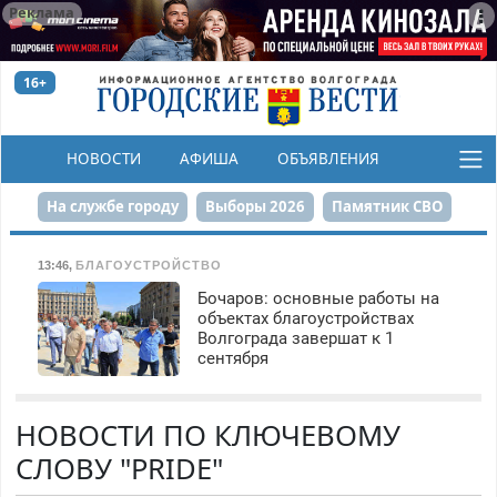
Реклама
16+
НОВОСТИ
АФИША
ОБЪЯВЛЕНИЯ
КОНКУРСЫ
На службе городу
Выборы 2026
Памятник СВО
Сталинград в сердце
Финграмотность
13:46
,
БЛАГОУСТРОЙСТВО
Бочаров: основные работы на
Набережная
День Победы
Реконструкция ЦПКиО
объектах благоустройствах
Волгограда завершат к 1
80-летие Победы
Парк Героев-летчиков
сентября
НОВОСТИ ПО КЛЮЧЕВОМУ
СЛОВУ "PRIDE"