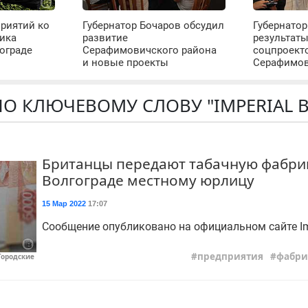
риятий ко
Губернатор Бочаров обсудил
Губернатор
ика
развитие
результат
ограде
Серафимовичского района
соцпроект
и новые проекты
Серафимо
О КЛЮЧЕВОМУ СЛОВУ "IMPERIAL 
Британцы передают табачную фабри
Волгограде местному юрлицу
15 Мар 2022
17:07
Сообщение опубликовано на официальном сайте Imp
предприятия
фабри
Городские