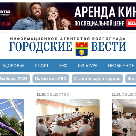
ЗДОРОВЬЕ
СПОРТ
ЖКХ
КУЛЬТУРА
НЕОБЫЧНОЕ
Выборы 2026
Памятник СВО
Сталинград в сердце
Фин
онструкция ЦПКиО
80-летие Победы
Парк Героев-летчи
12:25
,
ОБЩЕСТВО
11:13
,
ОБЩЕС