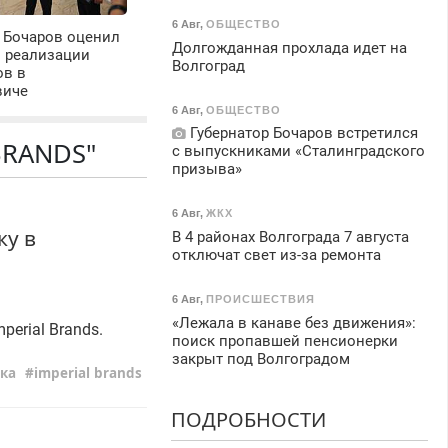
6 Авг
,
ОБЩЕСТВО
 Бочаров оценил
Долгожданная прохлада идет на
ы реализации
Волгоград
ов в
виче
6 Авг
,
ОБЩЕСТВО
Губернатор Бочаров встретился
BRANDS"
с выпускниками «Сталинградского
призыва»
6 Авг
,
ЖКХ
ку в
В 4 районах Волгограда 7 августа
отключат свет из-за ремонта
6 Авг
,
ПРОИСШЕСТВИЯ
«Лежала в канаве без движения»:
erial Brands.
поиск пропавшей пенсионерки
закрыт под Волгоградом
ка
imperial brands
ПОДРОБНОСТИ