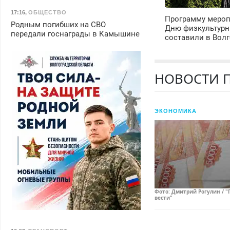
17:16
,
ОБЩЕСТВО
Программу мероп
Родным погибших на СВО
Дню физкультурн
передали госнаграды в Камышине
составили в Волг
НОВОСТИ П
ЭКОНОМИКА
Фото: Дмитрий Рогулин / "
вести"