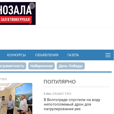
КОНКУРСЫ
ОБЪЯВЛЕНИЯ
ГАЗЕТА
грамотность
Набережная
День Победы
ков
ТВО
ПОПУЛЯРНО
5 Авг
,
ОБЩЕСТВО
В Волгограде спустили на воду
непотопляемый дрон для
патрулирования рек