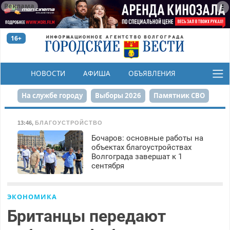
Реклама
16+
НОВОСТИ
АФИША
ОБЪЯВЛЕНИЯ
КОНКУРСЫ
На службе городу
Выборы 2026
Памятник СВО
Сталинград в сердце
Финграмотность
13:46
,
БЛАГОУСТРОЙСТВО
Бочаров: основные работы на
Набережная
День Победы
Реконструкция ЦПКиО
объектах благоустройствах
Волгограда завершат к 1
80-летие Победы
Парк Героев-летчиков
сентября
ЭКОНОМИКА
Британцы передают