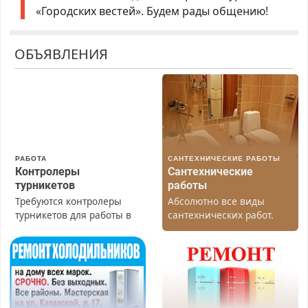
«Городских вестей». Будем рады общению!
ОБЪЯВЛЕНИЯ
РАБОТА
САНТЕХНИЧЕСКИЕ РАБОТЫ
Контролеры
Сантехнические
турникетов
работы
Требуются контролеры
Абсолютно все виды
турникетов для работы в
сантехнических работ.
Москве и Подмосковье
Быстро. Качественно.
(мужчины, женщины).
Недорого.
Прием по ТК РФ. График
работы любой.
Бесплатное проживание.
З/п – до 96000 рублей до