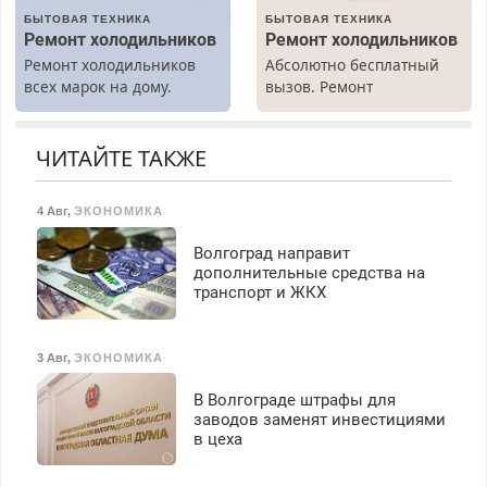
вычета налогов.
БЫТОВАЯ ТЕХНИКА
БЫТОВАЯ ТЕХНИКА
Ежемесячно
Ремонт холодильников
Ремонт холодильников
выплачивается денежная
Ремонт холодильников
Абсолютно бесплатный
премия. Возможно
всех марок на дому.
вызов. Ремонт
бесплатное обучение,
холодильников всех
получение документов,
марок на дому, с
работа инспектором по
гарантией. Все р-ны.
ЧИТАЙТЕ ТАКЖЕ
транспортной
Срочно. Без выходных.
безопасности с з/п до
Пенсионерам – скидки до
125000 руб.
4 Авг
,
ЭКОНОМИКА
40%. Мастер со стажем.
Волгоград направит
дополнительные средства на
транспорт и ЖКХ
3 Авг
,
ЭКОНОМИКА
В Волгограде штрафы для
заводов заменят инвестициями
в цеха