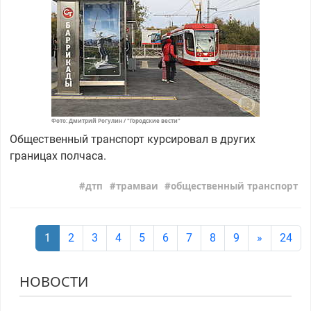
Фото: Дмитрий Рогулин / "Городские вести"
Общественный транспорт курсировал в других
границах полчаса.
дтп
трамваи
общественный транспорт
1
2
3
4
5
6
7
8
9
»
24
НОВОСТИ