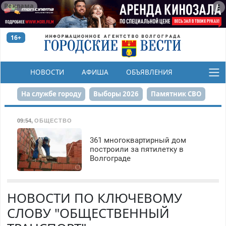
Реклама
16+
НОВОСТИ
АФИША
ОБЪЯВЛЕНИЯ
КОНКУРСЫ
На службе городу
Выборы 2026
Памятник СВО
Сталинград в сердце
Финграмотность
09:54
,
ОБЩЕСТВО
Набережная
День Победы
Реконструкция ЦПКиО
361 многоквартирный дом
построили за пятилетку в
Волгограде
80-летие Победы
Парк Героев-летчиков
НОВОСТИ ПО КЛЮЧЕВОМУ
СЛОВУ "ОБЩЕСТВЕННЫЙ