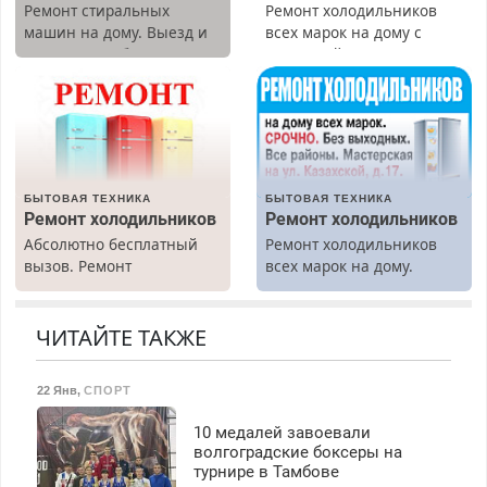
Ремонт стиральных
Ремонт холодильников
машин на дому. Выезд и
всех марок на дому с
диагностика бесплатно.
гарантией. Замена
Предусмотрены скидки.
резины. Качественно.
Недорого. Без выходных.
Все районы. Скидка.
Вызов бесплатный.
БЫТОВАЯ ТЕХНИКА
БЫТОВАЯ ТЕХНИКА
Ремонт холодильников
Ремонт холодильников
Абсолютно бесплатный
Ремонт холодильников
вызов. Ремонт
всех марок на дому.
холодильников всех
марок на дому, с
гарантией. Все р-ны.
ЧИТАЙТЕ ТАКЖЕ
Срочно. Без выходных.
Пенсионерам – скидки до
22 Янв
,
СПОРТ
40%. Мастер со стажем.
10 медалей завоевали
волгоградские боксеры на
турнире в Тамбове