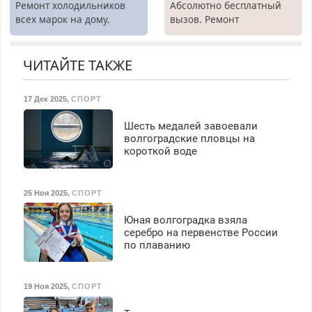
Ремонт холодильников
Абсолютно бесплатный
всех марок на дому.
вызов. Ремонт
холодильников всех
марок на дому, с
гарантией. Все р-ны.
ЧИТАЙТЕ ТАКЖЕ
Срочно. Без выходных.
Пенсионерам – скидки до
17 Дек 2025
,
СПОРТ
40%. Мастер со стажем.
Шесть медалей завоевали
волгоградские пловцы на
короткой воде
25 Ноя 2025
,
СПОРТ
Юная волгоградка взяла
серебро на первенстве России
по плаванию
19 Ноя 2025
,
СПОРТ