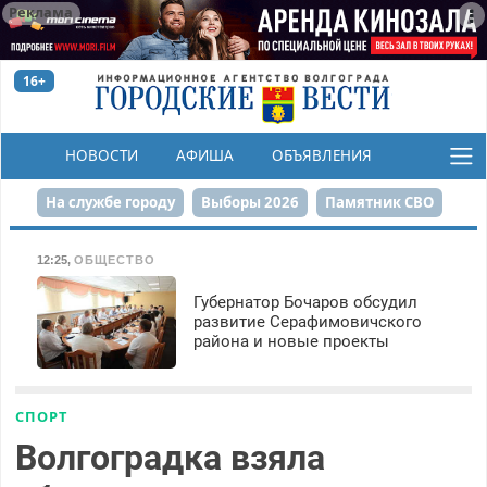
Реклама
16+
НОВОСТИ
АФИША
ОБЪЯВЛЕНИЯ
КОНКУРСЫ
На службе городу
Выборы 2026
Памятник СВО
Сталинград в сердце
Финграмотность
12:25
,
ОБЩЕСТВО
Набережная
День Победы
Реконструкция ЦПКиО
Губернатор Бочаров обсудил
развитие Серафимовичского
района и новые проекты
80-летие Победы
Парк Героев-летчиков
СПОРТ
Волгоградка взяла