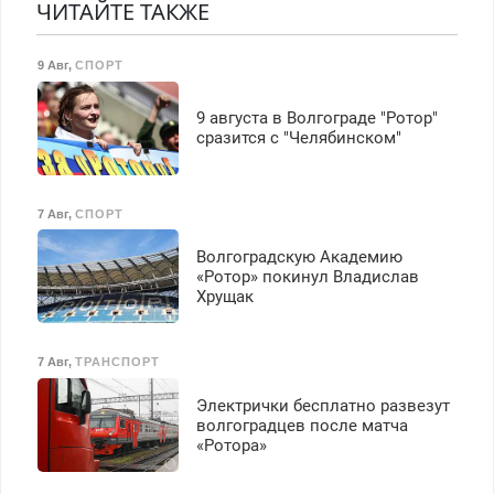
ЧИТАЙТЕ ТАКЖЕ
Срочно. Без выходных.
Пенсионерам – скидки до
40%. Мастер со стажем.
9 Авг
,
СПОРТ
9 августа в Волгограде "Ротор"
сразится с "Челябинском"
7 Авг
,
СПОРТ
Волгоградскую Академию
«Ротор» покинул Владислав
Хрущак
7 Авг
,
ТРАНСПОРТ
Электрички бесплатно развезут
волгоградцев после матча
«Ротора»