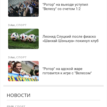
"Ротор" на выезде уступил
"Велесу" со счетом 1:2
3 Авг
,
СПОРТ
Леонид Слуцкий после фиаско
«Шанхай Шэньхуа» покинул клуб
3 Авг
,
СПОРТ
"Ротор" на адской жаре
готовится к игре с "Велесом"
НОВОСТИ
03:00
,
СПОРТ