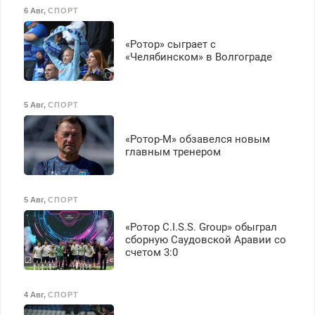
6 Авг
,
СПОРТ
«Ротор» сыграет с
«Челябинском» в Волгограде
5 Авг
,
СПОРТ
«Ротор-М» обзавелся новым
главным тренером
5 Авг
,
СПОРТ
«Ротор C.I.S.S. Group» обыграл
сборную Саудовской Аравии со
счетом 3:0
4 Авг
,
СПОРТ