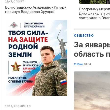
19:47
,
СПОРТ
Волгоградскую Академию «Ротор»
Программу мероп
покинул Владислав Хрущак
Дню физкультурн
составили в Волг
ОБЩЕСТВО
За январ
область 
11 Июн
08:54
19:17
,
КРИМИНАЛ