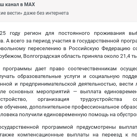
аш канал в MAX
ие вести» даже без интернета
25 году регион для постоянного проживания вы
в. А всего за период участия в государственной прог
овольному переселению в Российскую Федерацию со
убежом, Волгоградская область приняла около 21,4 ты
а программы дает право соотечественникам осуще
олучать образовательные услуги и социальную подде
енной и предпринимательской деятельностью, вести 
сле основных мероприятий — выплата единовреме
тройство, организация трудоустройства соот
 обучение, дополнительное профессиональное образ
человека получили единовременную помощь на обустро
государственной программой предусмотрены выпла
 также компенсационные выплаты на переезд к п