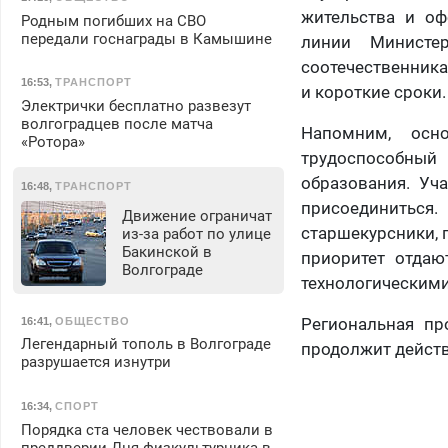
жительства и о
Родным погибших на СВО
передали госнаграды в Камышине
линии Министе
соотечественник
16:53
,
ТРАНСПОРТ
и короткие сроки.
Электрички бесплатно развезут
волгоградцев после матча
Напомним, осн
«Ротора»
трудоспособный
образования. Уч
16:48
,
ТРАНСПОРТ
присоединиться
Движение ограничат
старшекурсники, 
из-за работ по улице
Бакинской в
приоритет отда
Волгограде
технологическим
Региональная пр
16:41
,
ОБЩЕСТВО
Легендарный тополь в Волгограде
продолжит действ
разрушается изнутри
16:34
,
СПОРТ
Порядка ста человек чествовали в