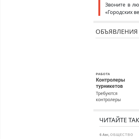
Звоните в лю
«Городских в
ОБЪЯВЛЕНИЯ
РАБОТА
Контролеры
турникетов
Требуются
контролеры
турникетов для
работы в Москве и
Подмосковье
ЧИТАЙТЕ ТА
(мужчины,
женщины). Прием п
6 Авг
,
ОБЩЕСТВО
ТК РФ. График рабо