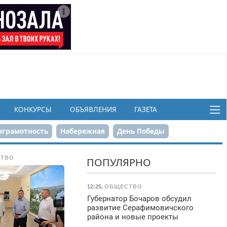
КОНКУРСЫ
ОБЪЯВЛЕНИЯ
ГАЗЕТА
грамотность
Набережная
День Победы
ков
ТВО
ПОПУЛЯРНО
12:25
,
ОБЩЕСТВО
Губернатор Бочаров обсудил
развитие Серафимовичского
района и новые проекты