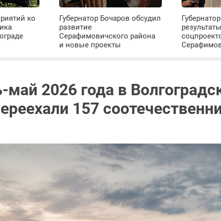
риятий ко
Губернатор Бочаров обсудил
Губернатор
ика
развитие
результат
ограде
Серафимовичского района
соцпроект
и новые проекты
Серафимо
ь-май 2026 года в Волгоградс
переехали 157 соотечественн