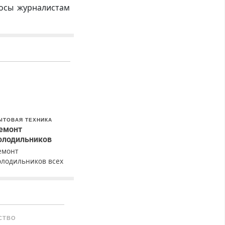
росы журналистам
ЫТОВАЯ ТЕХНИКА
емонт
олодильников
емонт
олодильников всех
арок на дому с
арантией. Замена
езины. Качественно.
едорого. Без
ыходных. Все
СТВО
айоны. Скидка.