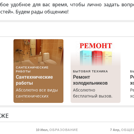
бое удобное для вас время, чтобы лично задать воп
естей». Будем рады общению!
САНТЕХНИЧЕСКИЕ
РАБОТЫ
БЫТОВАЯ ТЕХНИКА
Б
Сантехнические
Ремонт
Р
работы
холодильников
х
Абсолютно все виды
Абсолютно
Р
сантехнических
бесплатный вызов.
х
работ. Быстро.
Ремонт
м
Качественно.
холодильников всех
г
Недорого.
марок на дому, с
р
КЖЕ
гарантией. Все р-ны.
Н
о
Срочно. Без
в
10 Июл
,
ОБРАЗОВАНИЕ
7 Апр
,
ОБЩЕ
ты
выходных.
р