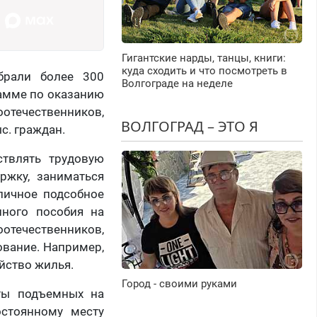
Гигантские нарды, танцы, книги:
куда сходить и что посмотреть в
брали более 300
Волгограде на неделе
рамме по оказанию
отечественников,
ВОЛГОГРАД – ЭТО Я
с. граждан.
ствлять трудовую
ржку, заниматься
личное подсобное
нного пособия на
ечественников,
ование. Например,
йство жилья.
Город - своими руками
ты подъемных на
остоянному месту