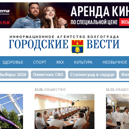
ЗДОРОВЬЕ
СПОРТ
ЖКХ
КУЛЬТУРА
НЕОБЫЧНОЕ
Выборы 2026
Памятник СВО
Сталинград в сердце
Фин
онструкция ЦПКиО
80-летие Победы
Парк Героев-летчи
12:25
,
ОБЩЕСТВО
11:13
,
ОБЩЕС