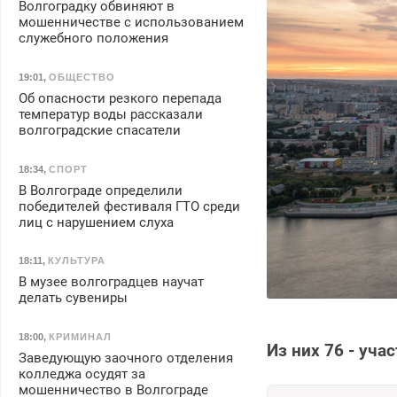
Волгоградку обвиняют в
мошенничестве с использованием
служебного положения
19:01
,
ОБЩЕСТВО
Об опасности резкого перепада
температур воды рассказали
волгоградские спасатели
18:34
,
СПОРТ
В Волгограде определили
победителей фестиваля ГТО среди
лиц с нарушением слуха
18:11
,
КУЛЬТУРА
В музее волгоградцев научат
делать сувениры
18:00
,
КРИМИНАЛ
Из них 76 - уча
Заведующую заочного отделения
колледжа осудят за
мошенничество в Волгограде