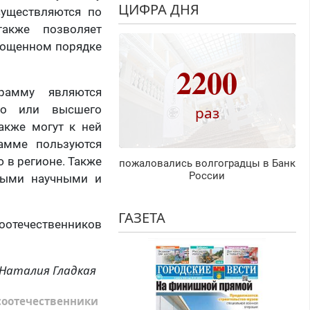
ЦИФРА ДНЯ
уществляются по
акже позволяет
рощенном порядке
2200
рамму являются
ого или высшего
раз
акже могут к ней
амме пользуются
 в регионе. Также
пожаловались волгоградцы в Банк
России
ными научными и
ГАЗЕТА
оотечественников
Наталия Гладкая
соотечественники