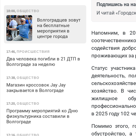
Подпишись на н
18:00
,
ОБЩЕСТВО
И читай «Городск
Волгоградцев зовут
на бесплатные
мероприятия в
Напомним, в 20
центре города
соотечественнико
содействия добр
17:46
,
ПРОИСШЕСТВИЯ
проживающих за р
Два человека погибли в 21 ДТП в
Волгограде за неделю
Статус участник
деятельность, п
17:38
,
ОБЩЕСТВО
сельскохозяйств
Магазин кроссовок Jay Jay
закрывается в Волгограде
хозяйство. В чи
жилищное обус
17:20
,
ОБЩЕСТВО
профессиональное
Программу мероприятий ко Дню
в 2025 году 102 
физкультурника составили в
Волгограде
Помимо этого, 
обустройство, а
17:16
,
ОБЩЕСТВО