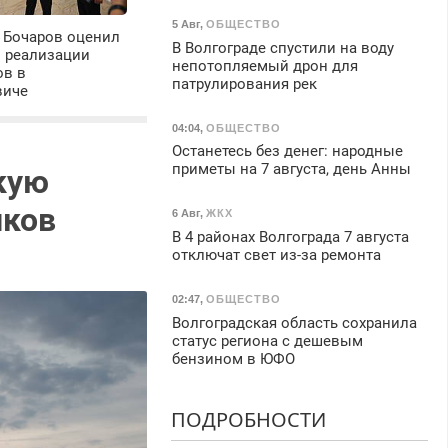
5 Авг
,
ОБЩЕСТВО
 Бочаров оценил
В Волгограде спустили на воду
ы реализации
непотопляемый дрон для
ов в
патрулирования рек
виче
04:04
,
ОБЩЕСТВО
Останетесь без денег: народные
приметы на 7 августа, день Анны
кую
иков
6 Авг
,
ЖКХ
В 4 районах Волгограда 7 августа
отключат свет из-за ремонта
02:47
,
ОБЩЕСТВО
Волгоградская область сохранила
статус региона с дешевым
бензином в ЮФО
ПОДРОБНОСТИ