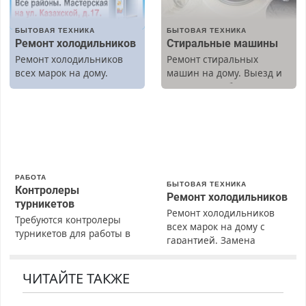
БЫТОВАЯ ТЕХНИКА
БЫТОВАЯ ТЕХНИКА
Ремонт холодильников
Стиральные машины
Ремонт холодильников
Ремонт стиральных
всех марок на дому.
машин на дому. Выезд и
диагностика бесплатно.
Предусмотрены скидки.
РАБОТА
БЫТОВАЯ ТЕХНИКА
Контролеры
Ремонт холодильников
турникетов
Ремонт холодильников
Требуются контролеры
всех марок на дому с
турникетов для работы в
гарантией. Замена
Москве и Подмосковье
резины. Качественно.
(мужчины, женщины).
Недорого. Без выходных.
Прием по ТК РФ. График
ЧИТАЙТЕ ТАКЖЕ
Все районы. Скидка.
работы любой.
Вызов бесплатный.
Бесплатное проживание.