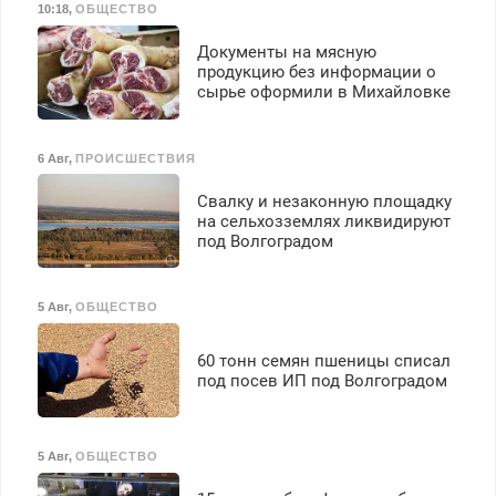
10:18
,
ОБЩЕСТВО
З/п – до 96000 рублей до
вычета налогов.
Документы на мясную
Ежемесячно
продукцию без информации о
выплачивается денежная
сырье оформили в Михайловке
премия. Возможно
бесплатное обучение,
получение документов,
6 Авг
,
ПРОИСШЕСТВИЯ
работа инспектором по
транспортной
Свалку и незаконную площадку
безопасности с з/п до
на сельхозземлях ликвидируют
125000 руб.
под Волгоградом
5 Авг
,
ОБЩЕСТВО
60 тонн семян пшеницы списал
под посев ИП под Волгоградом
5 Авг
,
ОБЩЕСТВО