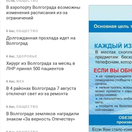
01:58
,
ОБЩЕСТВО
В аэропорту Волгограда возможны
изменения расписания из-за
ограничений
6 Авг
,
ОБЩЕСТВО
Долгожданная прохлада идет на
Волгоград
6 Авг
,
ЗДОРОВЬЕ
Хирург из Волгограда за месяц в
ЛНР принял 500 пациентов
6 Авг
,
ЖКХ
В 4 районах Волгограда 7 августа
отключат свет из-за ремонта
6 Авг
,
ОБЩЕСТВО
В Волгограде земляков наградили
знаком «За верность Отечеству»
6 Авг
,
ОБЩЕСТВО