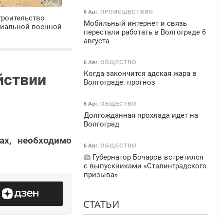
6 Авг
,
ПРОИСШЕСТВИЯ
троительство
Мобильный интернет и связь
циальной военной
перестали работать в Волгограде 6
августа
6 Авг
,
ОБЩЕСТВО
Когда закончится адская жара в
йствии
Волгограде: прогноз
6 Авг
,
ОБЩЕСТВО
Долгожданная прохлада идет на
Волгоград
ах, необходимо
6 Авг
,
ОБЩЕСТВО
Губернатор Бочаров встретился
с выпускниками «Сталинградского
призыва»
СТАТЬИ