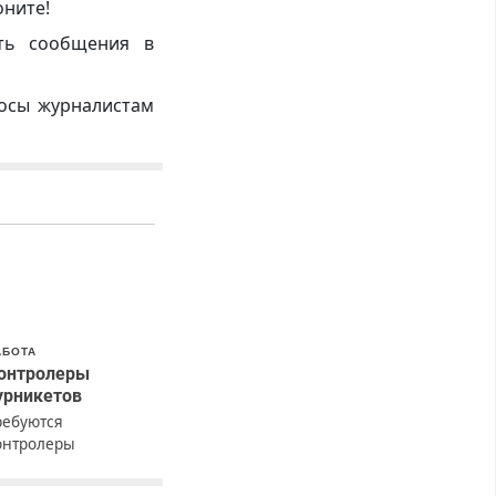
оните!
ть сообщения в
росы журналистам
АБОТА
онтролеры
урникетов
ребуются
онтролеры
урникетов для
аботы в Москве и