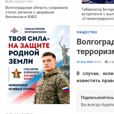
02:47
,
ОБЩЕСТВО
Волгоградская область сохранила
Губернатор Боча
статус региона с дешевым
встретился с вы
бензином в ЮФО
«Сталинградског
ОБЩЕСТВО
Волгогра
террориз
23 Апр 2024
15:47
,
3 ф
В случае, есл
известить пра
Подписывайтесь 
Вы всегда будете