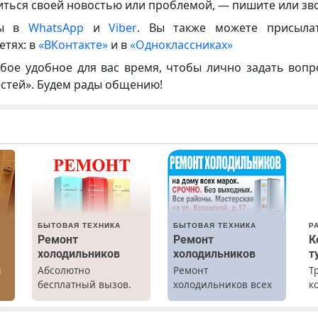
иться своей новостью или проблемой, — пишите или зв
ны в
WhatsApp
и
Viber
. Вы также можете присыла
етях: в
«ВКонтакте»
и в
«Одноклассниках»
бое удобное для вас время, чтобы лично задать воп
естей». Будем рады общению!
БЫТОВАЯ ТЕХНИКА
БЫТОВАЯ ТЕХНИКА
Р
Ремонт
Ремонт
К
холодильников
холодильников
т
ы
Абсолютно
Ремонт
Т
бесплатный вызов.
холодильников всех
к
Ремонт
марок на дому.
т
холодильников всех
р