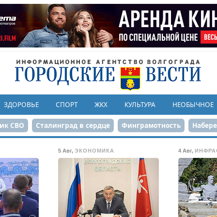
ЗДОРОВЬЕ
СПОРТ
ЖКХ
КУЛЬТУРА
НЕОБЫЧНОЕ
ик СВО
Сталинград в сердце
Финграмотность
Набер
а службе городу
80-летие Победы
Парк Героев-летчико
5 Авг
,
ЭКОНОМИКА
4 Авг
,
ИНФРА