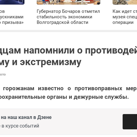
ров
Губернатор Бочаров отметил
Как идет с
пускниками
стабильность экономики
музея спе
о призыва»
Волгоградской области
операции
дцам напомнили о противоде
му и экстремизму
ото
и горожанам известно о противоправных мер
воохранительные органы и дежурные службы.
на наш канал в Дзене
 в курсе событий