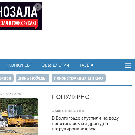
КОНКУРСЫ
ОБЪЯВЛЕНИЯ
ГАЗЕТА
ежная
День Победы
Реконструкция ЦПКиО
в
СТРУКТУРА
ПОПУЛЯРНО
5 Авг
,
ОБЩЕСТВО
В Волгограде спустили на воду
непотопляемый дрон для
патрулирования рек