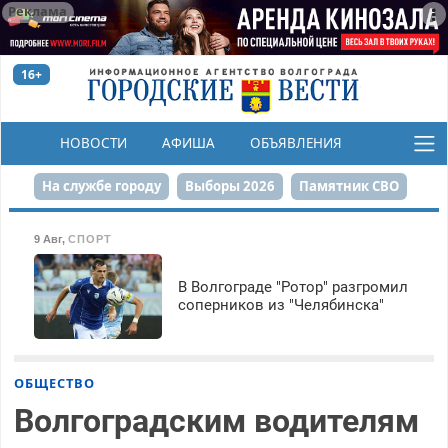
Реклама
16+
НОВОСТИ
АФИША
ОБЪЯВЛЕНИЯ
КОНКУРСЫ
На службе городу
Выборы 2026
Памятник СВО
Сталинград в сердце
Финграмотность
9 Авг
,
СПОРТ
Набережная
День Победы
Реконструкция ЦПКиО
В Волгограде "Ротор" разгромил
соперников из "Челябинска"
80-летие Победы
Парк Героев-летчиков
ОБЩЕСТВО
Волгоградским водителям