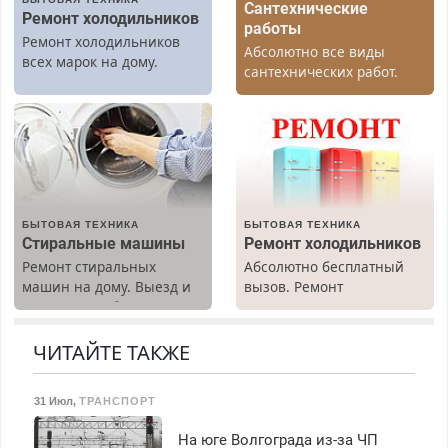
Сантехнические
Ремонт холодильников
работы
Ремонт холодильников
Абсолютно все виды
всех марок на дому.
сантехнических работ.
Быстро. Качественно.
Недорого.
БЫТОВАЯ ТЕХНИКА
БЫТОВАЯ ТЕХНИКА
Стиральные машины
Ремонт холодильников
Ремонт стиральных
Абсолютно бесплатный
машин на дому. Выезд и
вызов. Ремонт
диагностика бесплатно.
холодильников всех
Предусмотрены скидки.
марок на дому, с
гарантией. Все р-ны.
ЧИТАЙТЕ ТАКЖЕ
Срочно. Без выходных.
Пенсионерам – скидки до
31 Июл
,
ТРАНСПОРТ
40%. Мастер со стажем.
На юге Волгограда из-за ЧП