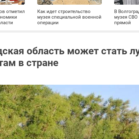
ров отметил
Как идет строительство
В Волгогра
ономики
музея специальной военной
музея СВО
бласти
операции
прямой
дская область может стать л
там в стране