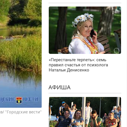
«Перестаньте терпеть»: семь
правил счастья от психолога
Натальи Денисенко
АФИША
в/ "Городские вести"