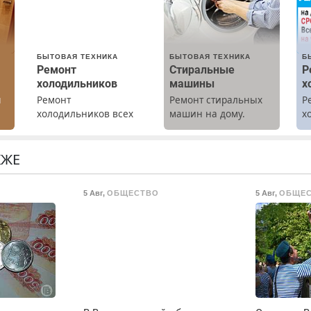
БЫТОВАЯ ТЕХНИКА
БЫТОВАЯ ТЕХНИКА
Б
Ремонт
Стиральные
Р
холодильников
машины
х
ы
Ремонт
Ремонт стиральных
Р
холодильников всех
машин на дому.
х
марок на дому с
Выезд и диагностика
м
гарантией. Замена
бесплатно.
резины. Качественно.
Предусмотрены
КЖЕ
Недорого. Без
скидки.
выходных. Все
5 Авг
,
ОБЩЕСТВО
5 Авг
,
ОБЩЕ
районы. Скидка.
Вызов бесплатный.