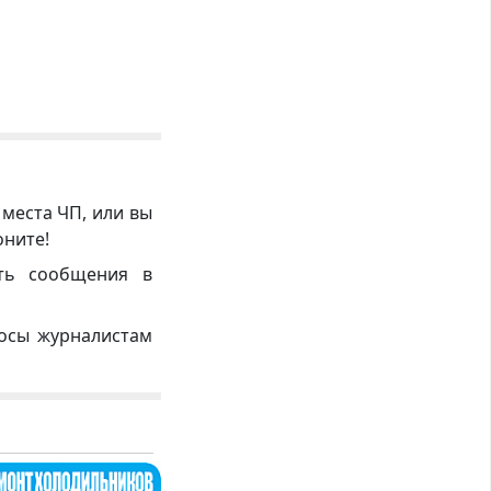
 места ЧП, или вы
оните!
ть сообщения в
росы журналистам