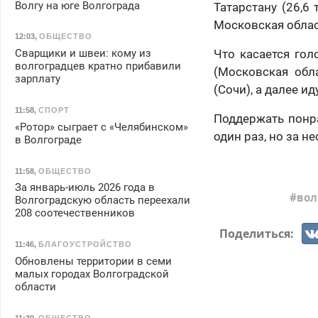
Волгу на юге Волгограда
Татарстану (26,6 
Московская облас
12:03
,
ОБЩЕСТВО
Сварщики и швеи: кому из
Что касается гол
волгоградцев кратно прибавили
(Московская обл
зарплату
(Сочи), а далее и
11:58
,
СПОРТ
Поддержать пон
«Ротор» сыграет с «Челябинском»
один раз, но за н
в Волгограде
11:58
,
ОБЩЕСТВО
За январь-июль 2026 года в
вол
Волгоградскую область переехали
208 соотечественников
Поделиться:
11:46
,
БЛАГОУСТРОЙСТВО
Обновлены территории в семи
малых городах Волгоградской
области
11:30
,
ОБЩЕСТВО