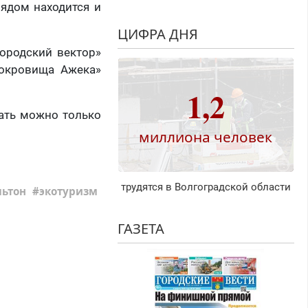
 рядом находится и
ЦИФРА ДНЯ
городский вектор»
Сокровища Ажека»
1,2
вать можно только
миллиона человек
трудятся в Волгоградской области
льтон
экотуризм
ГАЗЕТА