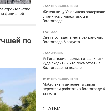
5 Авг
,
ПРОИСШЕСТВИЯ
де строительство
Жительницу Урюпинска задержали
 на финишной
у тайника с наркотиком в
Волгограде
5 Авг
,
ЖКХ
Свет пропадет в четырех районах
учшей по
Волгограда 6 августа
5 Авг
,
АФИША
Гигантские нарды, танцы, книги:
куда сходить и что посмотреть в
Волгограде на неделе
10:30
,
ПРОИСШЕСТВИЯ
Мобильный интернет и связь
перестали работать в Волгограде 6
августа
СТАТЬИ