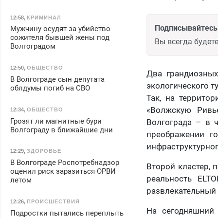
12:58
,
КРИМИНАЛ
Подписывайтесь 
Мужчину осудят за убийство
сожителя бывшей жены под
Вы всегда будете
Волгоградом
12:50
,
ОБЩЕСТВО
Два грандиозных
В Волгограде сын депутата
экологического т
облдумы погиб на СВО
Так, на территор
«Волжскую Ривье
12:34
,
ОБЩЕСТВО
Грозят ли магнитные бури
Волгограда – в 
Волгограду в ближайшие дни
преображении г
инфраструктурног
12:29
,
ЗДОРОВЬЕ
В Волгограде Роспотребнадзор
Второй кластер, 
оценил риск заразиться ОРВИ
реальность ELTO
летом
развлекательный п
12:26
,
ПРОИСШЕСТВИЯ
На сегодняшний 
Подростки пытались переплыть