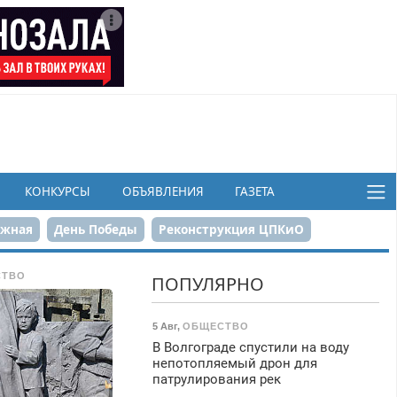
КОНКУРСЫ
ОБЪЯВЛЕНИЯ
ГАЗЕТА
ежная
День Победы
Реконструкция ЦПКиО
в
СТВО
ПОПУЛЯРНО
5 Авг
,
ОБЩЕСТВО
В Волгограде спустили на воду
непотопляемый дрон для
патрулирования рек