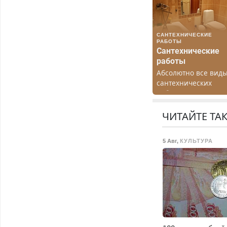
САНТЕХНИЧЕСКИЕ
РАБОТЫ
Сантехнические
работы
Абсолютно все вид
сантехнических
работ. Быстро.
Качественно.
Недорого.
ЧИТАЙТЕ ТА
5 Авг
,
КУЛЬТУРА