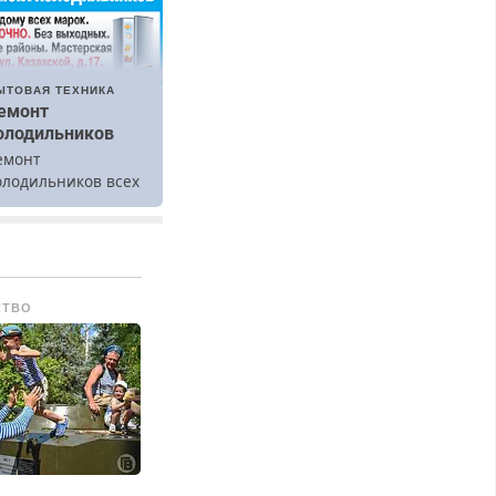
ЫТОВАЯ ТЕХНИКА
емонт
олодильников
емонт
олодильников всех
арок на дому.
СТВО