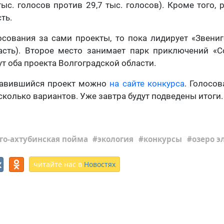
тыс. голосов против 29,7 тыс. голосов). Кроме того,
ть.
осования за сами проекты, то пока лидирует «Звени
асть). Второе место занимает парк приключений «
дут оба проекта Волгоградской области.
равившийся проект можно
на сайте конкурса
. Голосо
есколько вариантов. Уже завтра будут подведены итоги.
го-ахтубинская пойма
экология
конкурсы
озеро э
читайте нас в
Новостях