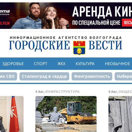
ЗДОРОВЬЕ
СПОРТ
ЖКХ
КУЛЬТУРА
НЕОБЫЧНОЕ
ик СВО
Сталинград в сердце
Финграмотность
Набер
а службе городу
80-летие Победы
Парк Героев-летчико
4 Авг
,
ИНФРАСТРУКТУРА
4 Авг
,
ОБЩЕ