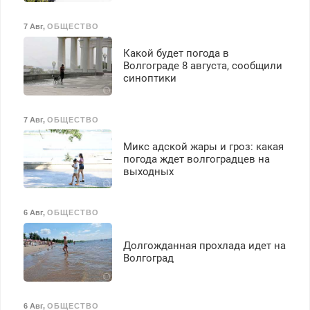
бесплатное обучение,
получение документов,
7 Авг
,
ОБЩЕСТВО
работа инспектором по
транспортной
Какой будет погода в
безопасности с з/п до
Волгограде 8 августа, сообщили
125000 руб.
синоптики
7 Авг
,
ОБЩЕСТВО
Микс адской жары и гроз: какая
погода ждет волгоградцев на
выходных
6 Авг
,
ОБЩЕСТВО
Долгожданная прохлада идет на
Волгоград
6 Авг
,
ОБЩЕСТВО