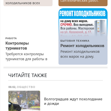
сантехнических работ.
холодильников всех
Быстро. Качественно.
марок на дому, с
Недорого.
гарантией. Все р-ны.
Срочно. Без выходных.
Пенсионерам – скидки до
40%. Мастер со стажем.
РАБОТА
БЫТОВАЯ ТЕХНИКА
Контролеры
Ремонт холодильников
турникетов
Ремонт холодильников
Требуются контролеры
всех марок на дому.
турникетов для работы в
Москве и Подмосковье
(мужчины, женщины).
Прием по ТК РФ. График
ЧИТАЙТЕ ТАКЖЕ
работы любой.
Бесплатное проживание.
06:02
,
ОБЩЕСТВО
З/п – до 96000 рублей до
вычета налогов.
Ежемесячно
Волгоградцев ждут похолодание
выплачивается денежная
и дожди
премия. Возможно