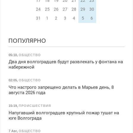
17
18
19
20
21
22
23
24
25
26
27
28
29
30
31
1
2
3
4
5
6
ПОПУЛЯРНО
05:10
,
ОБЩЕСТВО
Два дня волгоградцев будут развлекать у фонтана на
набережной
02:05
,
ОБЩЕСТВО
Что настрого запрещено делать в Марьев день, 8
августа 2026 года
15:19
,
ПРОИСШЕСТВИЯ
Напугавший волгоградцев крупный пожар тушат на
юге Волгограда
7 Авг
,
ОБЩЕСТВО