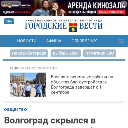
Реклама
16+
НОВОСТИ
АФИША
ОБЪЯВЛЕНИЯ
КОНКУРСЫ
На службе городу
Выборы 2026
Памятник СВО
Сталинград в сердце
Финграмотность
13:46
,
БЛАГОУСТРОЙСТВО
Бочаров: основные работы на
Набережная
День Победы
Реконструкция ЦПКиО
объектах благоустройствах
Волгограда завершат к 1
80-летие Победы
Парк Героев-летчиков
сентября
ОБЩЕСТВО
Волгоград скрылся в