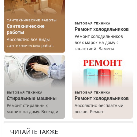
САНТЕХНИЧЕСКИЕ РАБОТЫ
БЫТОВАЯ ТЕХНИКА
Сантехнические
Ремонт холодильников
работы
Ремонт холодильников
Абсолютно все виды
всех марок на дому с
сантехнических работ.
гарантией. Замена
Быстро. Качественно.
резины. Качественно.
Недорого.
Недорого. Без выходных.
Все районы. Скидка.
Вызов бесплатный.
БЫТОВАЯ ТЕХНИКА
БЫТОВАЯ ТЕХНИКА
Стиральные машины
Ремонт холодильников
Ремонт стиральных
Абсолютно бесплатный
машин на дому. Выезд и
вызов. Ремонт
диагностика бесплатно.
холодильников всех
Предусмотрены скидки.
марок на дому, с
гарантией. Все р-ны.
ЧИТАЙТЕ ТАКЖЕ
Срочно. Без выходных.