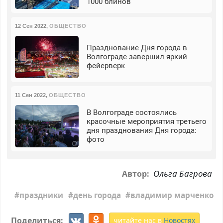
1000 блинов
12 Сен 2022
,
ОБЩЕСТВО
Празднование Дня города в
Волгограде завершил яркий
фейерверк
11 Сен 2022
,
ОБЩЕСТВО
В Волгограде состоялись
красочные мероприятия третьего
дня празднования Дня города:
фото
Ольга Багрова
Автор:
праздники
день города
владимир марченко
Поделиться:
читайте нас в
Новостях