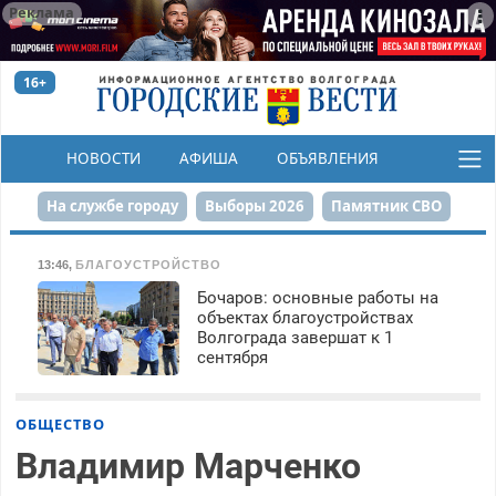
Реклама
16+
НОВОСТИ
АФИША
ОБЪЯВЛЕНИЯ
КОНКУРСЫ
На службе городу
Выборы 2026
Памятник СВО
Сталинград в сердце
Финграмотность
13:46
,
БЛАГОУСТРОЙСТВО
Бочаров: основные работы на
Набережная
День Победы
Реконструкция ЦПКиО
объектах благоустройствах
Волгограда завершат к 1
80-летие Победы
Парк Героев-летчиков
сентября
ОБЩЕСТВО
Владимир Марченко