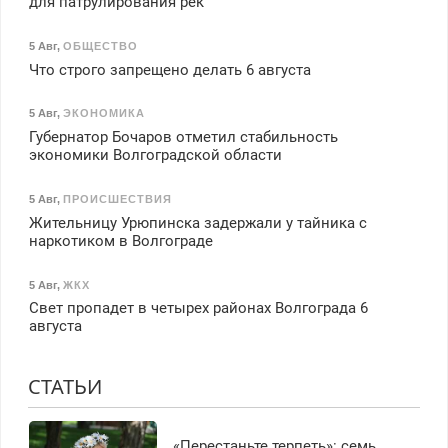
для патрулирования рек
5 Авг
,
ОБЩЕСТВО
Что строго запрещено делать 6 августа
5 Авг
,
ЭКОНОМИКА
Губернатор Бочаров отметил стабильность
экономики Волгоградской области
5 Авг
,
ПРОИСШЕСТВИЯ
Жительницу Урюпинска задержали у тайника с
наркотиком в Волгограде
5 Авг
,
ЖКХ
Свет пропадет в четырех районах Волгограда 6
августа
СТАТЬИ
«Перестаньте терпеть»: семь