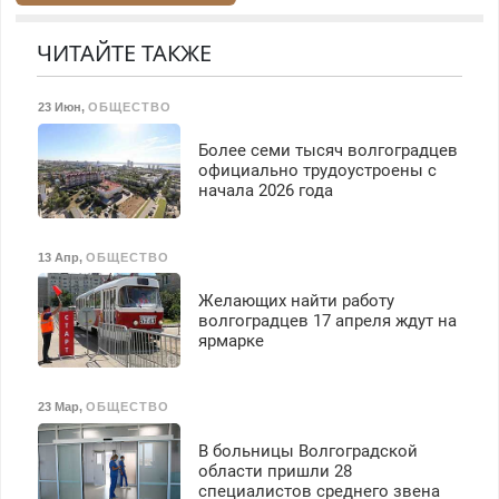
Быстро. Качественно.
резины. Качественно.
Недорого.
Недорого. Без выходных.
ЧИТАЙТЕ ТАКЖЕ
Все районы. Скидка.
Вызов бесплатный.
23 Июн
,
ОБЩЕСТВО
Более семи тысяч волгоградцев
официально трудоустроены с
начала 2026 года
13 Апр
,
ОБЩЕСТВО
Желающих найти работу
волгоградцев 17 апреля ждут на
ярмарке
23 Мар
,
ОБЩЕСТВО
В больницы Волгоградской
области пришли 28
специалистов среднего звена