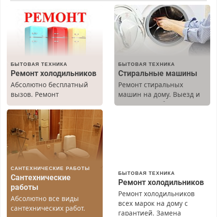
БЫТОВАЯ ТЕХНИКА
БЫТОВАЯ ТЕХНИКА
Ремонт холодильников
Стиральные машины
Абсолютно бесплатный
Ремонт стиральных
вызов. Ремонт
машин на дому. Выезд и
холодильников всех
диагностика бесплатно.
марок на дому, с
Предусмотрены скидки.
гарантией. Все р-ны.
Срочно. Без выходных.
Пенсионерам – скидки до
40%. Мастер со стажем.
САНТЕХНИЧЕСКИЕ РАБОТЫ
БЫТОВАЯ ТЕХНИКА
Сантехнические
Ремонт холодильников
работы
Ремонт холодильников
Абсолютно все виды
всех марок на дому с
сантехнических работ.
гарантией. Замена