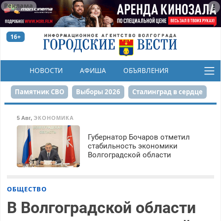
Реклама
16+
НОВОСТИ
АФИША
ОБЪЯВЛЕНИЯ
КОНКУРСЫ
Памятник СВО
Выборы 2026
Сталинград в сердце
Финграмотность
Набережная
День Победы
5 Авг
,
ЭКОНОМИКА
Реконструкция ЦПКиО
На службе городу
Губернатор Бочаров отметил
стабильность экономики
Волгоградской области
80-летие Победы
Парк Героев-летчиков
ОБЩЕСТВО
В Волгоградской области