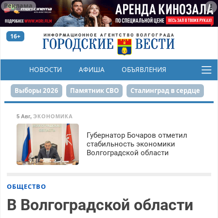
Реклама
16+
НОВОСТИ
АФИША
ОБЪЯВЛЕНИЯ
КОНКУРСЫ
Выборы 2026
Памятник СВО
Сталинград в сердце
Финграмотность
Набережная
День Победы
5 Авг
,
ЭКОНОМИКА
Реконструкция ЦПКиО
На службе городу
Губернатор Бочаров отметил
стабильность экономики
Волгоградской области
80-летие Победы
Парк Героев-летчиков
ОБЩЕСТВО
В Волгоградской области