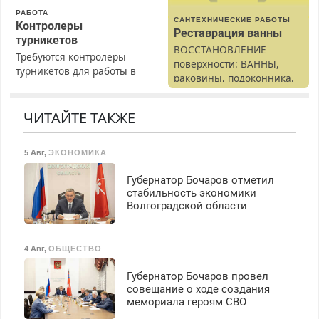
РАБОТА
САНТЕХНИЧЕСКИЕ РАБОТЫ
Контролеры
Реставрация ванны
турникетов
ВОССТАНОВЛЕНИЕ
Требуются контролеры
поверхности: ВАННЫ,
турникетов для работы в
раковины, подоконника.
Москве и Подмосковье
От скола до полной
(мужчины, женщины).
реставрации. 100%
Прием по ТК РФ. График
ЧИТАЙТЕ ТАКЖЕ
результат.
работы любой.
Бесплатное проживание.
5 Авг
,
ЭКОНОМИКА
З/п – до 96000 рублей до
вычета налогов.
Губернатор Бочаров отметил
Ежемесячно
стабильность экономики
выплачивается денежная
Волгоградской области
премия. Возможно
бесплатное обучение,
получение документов,
4 Авг
,
ОБЩЕСТВО
работа инспектором по
транспортной
Губернатор Бочаров провел
безопасности с з/п до
совещание о ходе создания
125000 руб.
мемориала героям СВО