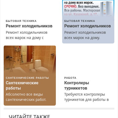
БЫТОВАЯ ТЕХНИКА
БЫТОВАЯ ТЕХНИКА
Ремонт холодильников
Ремонт холодильников
Ремонт холодильников
Ремонт холодильников
всех марок на дому с
всех марок на дому.
гарантией. Замена
резины. Качественно.
Недорого. Без выходных.
Все районы. Скидка.
Вызов бесплатный.
САНТЕХНИЧЕСКИЕ РАБОТЫ
РАБОТА
Сантехнические
Контролеры
работы
турникетов
Абсолютно все виды
Требуются контролеры
сантехнических работ.
турникетов для работы в
Быстро. Качественно.
Москве и Подмосковье
Недорого.
(мужчины, женщины).
Прием по ТК РФ. График
ЧИТАЙТЕ ТАКЖЕ