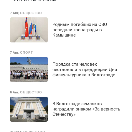
работы любой.
Бесплатное проживание.
7 Авг
,
ОБЩЕСТВО
З/п – до 96000 рублей до
вычета налогов.
Родным погибших на СВО
Ежемесячно
передали госнаграды в
выплачивается денежная
Камышине
премия. Возможно
бесплатное обучение,
получение документов,
7 Авг
,
СПОРТ
работа инспектором по
транспортной
Порядка ста человек
безопасности с з/п до
чествовали в преддверии Дня
125000 руб.
физкультурника в Волгограде
6 Авг
,
ОБЩЕСТВО
В Волгограде земляков
наградили знаком «За верность
Отечеству»
31 Июл
,
ОБЩЕСТВО