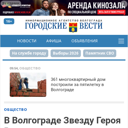
Реклама
16+
НОВОСТИ
АФИША
ОБЪЯВЛЕНИЯ
КОНКУРСЫ
На службе городу
Выборы 2026
Памятник СВО
Сталинград в сердце
Финграмотность
09:54
,
ОБЩЕСТВО
Набережная
День Победы
Реконструкция ЦПКиО
361 многоквартирный дом
построили за пятилетку в
Волгограде
80-летие Победы
Парк Героев-летчиков
ОБЩЕСТВО
В Волгограде Звезду Героя