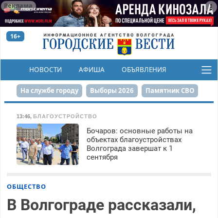
Реклама
16+
НОВОСТИ
АФИША
ОБЪЯВЛЕНИЯ
КОНКУРСЫ
На службе городу
Выборы 2026
Памятник СВО
Сталинград в сердце
Финграмотность
13:46
,
БЛАГОУСТРОЙСТВО
Бочаров: основные работы на
Набережная
День Победы
Реконструкция ЦПКиО
объектах благоустройствах
Волгограда завершат к 1
80-летие Победы
Парк Героев-летчиков
сентября
ОБЩЕСТВО
В Волгограде рассказали,