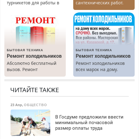
турникетов для работы в
сантехнических работ.
Москве и Подмосковье
Быстро. Качественно.
(мужчины, женщины).
Недорого.
Прием по ТК РФ. График
работы любой.
Бесплатное проживание.
З/п – до 96000 рублей до
вычета налогов.
БЫТОВАЯ ТЕХНИКА
БЫТОВАЯ ТЕХНИКА
Ежемесячно
Ремонт холодильников
Ремонт холодильников
выплачивается денежная
Абсолютно бесплатный
Ремонт холодильников
премия. Возможно
вызов. Ремонт
всех марок на дому.
бесплатное обучение,
холодильников всех
получение документов,
марок на дому, с
работа инспектором по
гарантией. Все р-ны.
ЧИТАЙТЕ ТАКЖЕ
транспортной
Срочно. Без выходных.
безопасности с з/п до
Пенсионерам – скидки до
125000 руб.
23 Апр
,
ОБЩЕСТВО
40%. Мастер со стажем.
В Госдуме предложили ввести
минимальный почасовой
размер оплаты труда