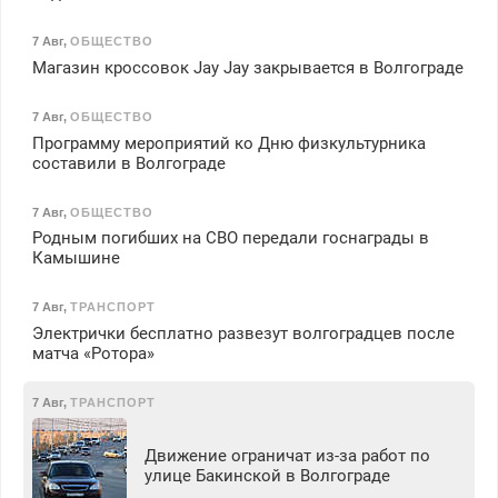
7 Авг
,
ОБЩЕСТВО
Магазин кроссовок Jay Jay закрывается в Волгограде
7 Авг
,
ОБЩЕСТВО
Программу мероприятий ко Дню физкультурника
составили в Волгограде
7 Авг
,
ОБЩЕСТВО
Родным погибших на СВО передали госнаграды в
Камышине
7 Авг
,
ТРАНСПОРТ
Электрички бесплатно развезут волгоградцев после
матча «Ротора»
7 Авг
,
ТРАНСПОРТ
Движение ограничат из-за работ по
улице Бакинской в Волгограде