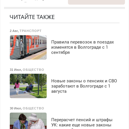
гарантией. Замена
холодильников всех
резины. Качественно.
марок на дому, с
Недорого. Без выходных.
гарантией. Все р-ны.
ЧИТАЙТЕ ТАКЖЕ
Все районы. Скидка.
Срочно. Без выходных.
Вызов бесплатный.
Пенсионерам – скидки до
2 Авг
,
ТРАНСПОРТ
40%. Мастер со стажем.
Правила перевозок в поездах
изменятся в Волгограде с 1
сентября
31 Июл
,
ОБЩЕСТВО
Новые законы о пенсиях и СВО
заработают в Волгограде с 1
августа
30 Июл
,
ОБЩЕСТВО
Перерасчет пенсий и штрафы
УК: какие еще новые законы