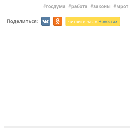
госдума
работа
законы
мрот
Поделиться:
читайте нас в
Новостях