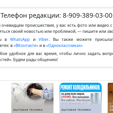
Телефон редакции:
8-909-389-03-00
и очевидцем происшествия, у вас есть фото или видео с
иться своей новостью или проблемой, — пишите или зв
ны в
WhatsApp
и
Viber
. Вы также можете присыла
етях: в
«ВКонтакте»
и в
«Одноклассниках»
бое удобное для вас время, чтобы лично задать воп
естей». Будем рады общению!
С
БЫТОВАЯ ТЕХНИКА
БЫТОВАЯ ТЕХНИКА
Р