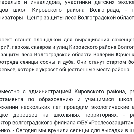
тарелых и инвалидов», участники детских эколо
дов школ Кировского района Волгограда, - п
низаторы - Центр защиты леса Волгоградской област
роект станет площадкой для выращивания саженце
рий, парков, скверов и улиц Кировского района Волгог
 защиты леса Волгоградской области Валерий Юрченк
оотряда сеянцы сосны и дуба. Они станут стартом б
вьев, которые украсят общественные места района.
вместно с администрацией Кировского района, р
артамента по образованию и учащимися шко
яжении нескольких лет проводим экологические 
дке деревьев на школьных территориях, - ра
ктор волгоградского филиала ФБУ «Рослесозащита»
нко. - Сегодня мы вручили сеянцы для высадки в 