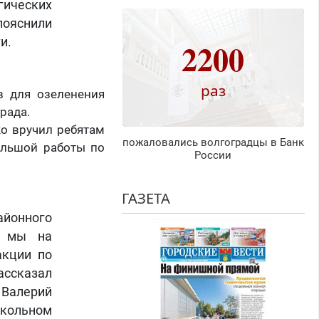
гических
ояснили
и.
2200
раз
в для озеленения
рада.
о вручил ребятам
пожаловались волгоградцы в Банк
ольшой работы по
России
ГАЗЕТА
айонного
л мы на
акции по
ссказал
 Валерий
школьном