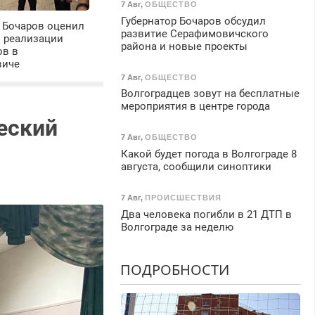
7 Авг
,
ОБЩЕСТВО
Губернатор Бочаров обсудил
 Бочаров оценил
развитие Серафимовичского
ы реализации
района и новые проекты
ов в
виче
7 Авг
,
ОБЩЕСТВО
Волгоградцев зовут на бесплатные
мероприятия в центре города
еский
7 Авг
,
ОБЩЕСТВО
Какой будет погода в Волгограде 8
августа, сообщили синоптики
7 Авг
,
ПРОИСШЕСТВИЯ
Два человека погибли в 21 ДТП в
Волгограде за неделю
ПОДРОБНОСТИ