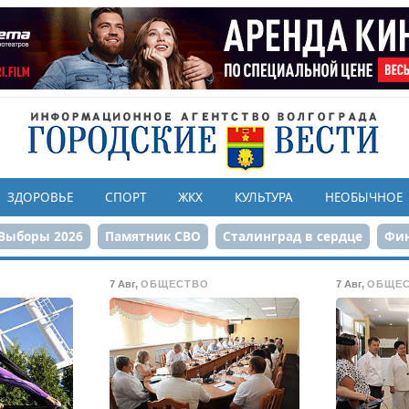
ЗДОРОВЬЕ
СПОРТ
ЖКХ
КУЛЬТУРА
НЕОБЫЧНОЕ
Выборы 2026
Памятник СВО
Сталинград в сердце
Фин
онструкция ЦПКиО
80-летие Победы
Парк Героев-летчи
7 Авг
,
ОБЩЕСТВО
7 Авг
,
ОБЩЕ