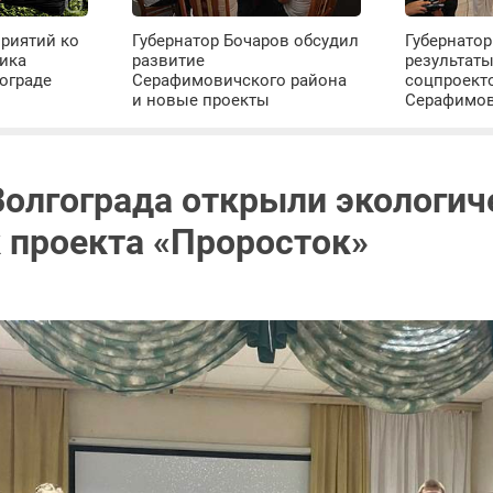
риятий ко
Губернатор Бочаров обсудил
Губернатор
ика
развитие
результат
ограде
Серафимовичского района
соцпроект
и новые проекты
Серафимо
Волгограда открыли экологич
 проекта «Проросток»