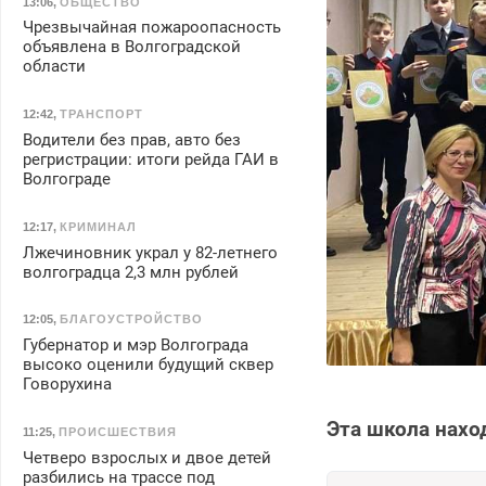
13:06
,
ОБЩЕСТВО
Чрезвычайная пожароопасность
объявлена в Волгоградской
области
12:42
,
ТРАНСПОРТ
Водители без прав, авто без
регристрации: итоги рейда ГАИ в
Волгограде
12:17
,
КРИМИНАЛ
Лжечиновник украл у 82-летнего
волгоградца 2,3 млн рублей
12:05
,
БЛАГОУСТРОЙСТВО
Губернатор и мэр Волгограда
высоко оценили будущий сквер
Говорухина
Эта школа нахо
11:25
,
ПРОИСШЕСТВИЯ
Четверо взрослых и двое детей
разбились на трассе под