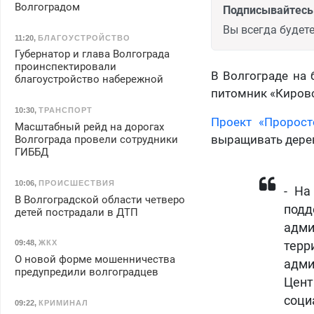
Волгоградом
Подписывайтесь 
Вы всегда будете
11:20
,
БЛАГОУСТРОЙСТВО
Губернатор и глава Волгограда
проинспектировали
В Волгограде на 
благоустройство набережной
питомник «Кировс
10:30
,
ТРАНСПОРТ
Проект «Пророст
Масштабный рейд на дорогах
выращивать дерев
Волгограда провели сотрудники
ГИББД
10:06
,
ПРОИСШЕСТВИЯ
- На
В Волгоградской области четверо
подд
детей пострадали в ДТП
адм
09:48
,
ЖКХ
терр
О новой форме мошенничества
адми
предупредили волгоградцев
Цен
соци
09:22
,
КРИМИНАЛ