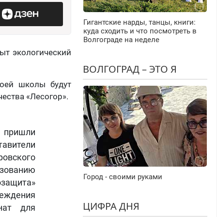
Гигантские нарды, танцы, книги:
куда сходить и что посмотреть в
Волгограде на неделе
рыт экологический
ВОЛГОГРАД – ЭТО Я
воей школы будут
ества «Лесогор».
, пришли
авители
вского
азованию
Город - своими руками
защита»
еждения
ЦИФРА ДНЯ
нат для