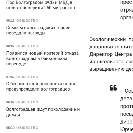
прес
Под Волгоградом ФСБ и МВД в
полях проверили 250 мигрантов
отря
орга
09:13
,
ОБЩЕСТВО
Семьям волгоградских героев
передали награды
Экологический п
дворовых террито
08:07
,
ОБЩЕСТВО
Появился новый критерий отказа
Директор Центра
волгоградцам в банковском
из школьного эк
переводе
выращиванию дере
07:07
,
ОБЩЕСТВО
О беспилотной опасности вновь
предупреждали волгоградцев
- Со
деп
06:02
,
ОБЩЕСТВО
прот
Волгоградцев ждут похолодание и
поса
дожди
дире
05:10
,
ОБЩЕСТВО
Юрче