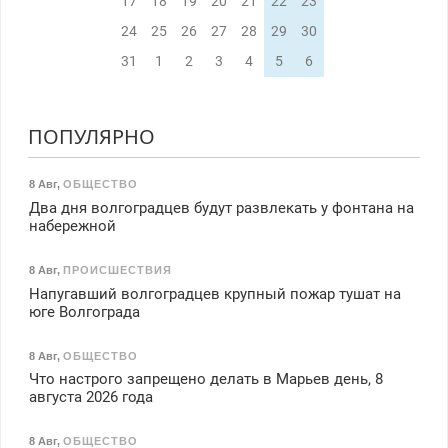
17
18
19
20
21
22
23
24
25
26
27
28
29
30
31
1
2
3
4
5
6
ПОПУЛЯРНО
8 Авг
,
ОБЩЕСТВО
Два дня волгоградцев будут развлекать у фонтана на
набережной
8 Авг
,
ПРОИСШЕСТВИЯ
Напугавший волгоградцев крупный пожар тушат на
юге Волгограда
8 Авг
,
ОБЩЕСТВО
Что настрого запрещено делать в Марьев день, 8
августа 2026 года
8 Авг
,
ОБЩЕСТВО