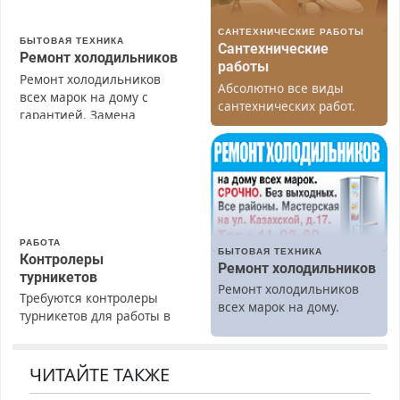
САНТЕХНИЧЕСКИЕ РАБОТЫ
БЫТОВАЯ ТЕХНИКА
Сантехнические
Ремонт холодильников
работы
Ремонт холодильников
Абсолютно все виды
всех марок на дому с
сантехнических работ.
гарантией. Замена
Быстро. Качественно.
резины. Качественно.
Недорого.
Недорого. Без выходных.
Все районы. Скидка.
Вызов бесплатный.
РАБОТА
БЫТОВАЯ ТЕХНИКА
Контролеры
Ремонт холодильников
турникетов
Ремонт холодильников
Требуются контролеры
всех марок на дому.
турникетов для работы в
Москве и Подмосковье
(мужчины, женщины).
Прием по ТК РФ. График
ЧИТАЙТЕ ТАКЖЕ
работы любой.