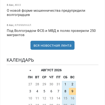
8 Авг
,
ЖКХ
О новой форме мошенничества предупредили
волгоградцев
8 Авг
,
КРИМИНАЛ
Под Волгоградом ФСБ и МВД в полях проверили 250
мигрантов
вся новостная лента
КАЛЕНДАРЬ
«
АВГУСТ 2026
ПН
ВТ
СР
ЧТ
ПТ
СБ
ВС
27
28
29
30
31
1
2
3
4
5
6
7
8
9
10
11
12
13
14
15
16