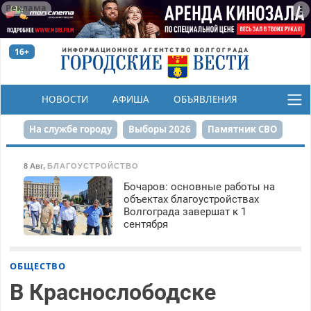
Реклама
16+
НОВОСТИ
АФИША
ОБЪЯВЛЕНИЯ
КОНКУРСЫ
На службе городу
Выборы 2026
Памятник СВО
Сталинград в сердце
Финграмотность
8 Авг
,
БЛАГОУСТРОЙСТВО
Бочаров: основные работы на
Набережная
День Победы
Реконструкция ЦПКиО
объектах благоустройствах
Волгограда завершат к 1
80-летие Победы
Парк Героев-летчиков
сентября
ОБЩЕСТВО
В Краснослободске