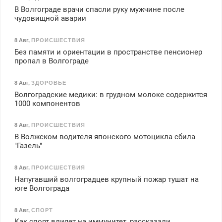
В Волгограде врачи спасли руку мужчине после
чудовищной аварии
8 Авг
,
ПРОИСШЕСТВИЯ
Без памяти и ориентации в пространстве пенсионер
пропал в Волгограде
8 Авг
,
ЗДОРОВЬЕ
Волгоградские медики: в грудном молоке содержится
1000 компонентов
8 Авг
,
ПРОИСШЕСТВИЯ
В Волжском водителя японского мотоцикла сбила
"Газель"
8 Авг
,
ПРОИСШЕСТВИЯ
Напугавший волгоградцев крупный пожар тушат на
юге Волгограда
8 Авг
,
СПОРТ
Как спорт влияет на иммунитет, рассказали