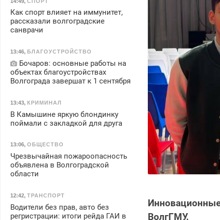
14:49
,
СПОРТ
Как спорт влияет на иммунитет,
рассказали волгоградские
санврачи
13:46
,
БЛАГОУСТРОЙСТВО
Бочаров: основные работы на
объектах благоустройствах
Волгограда завершат к 1 сентября
13:43
,
КРИМИНАЛ
В Камышине яркую блондинку
поймали с закладкой для друга
13:06
,
ОБЩЕСТВО
Чрезвычайная пожароопасность
объявлена в Волгоградской
области
12:42
,
ТРАНСПОРТ
Инновационные
Водители без прав, авто без
ВолгГМУ.
регристрации: итоги рейда ГАИ в