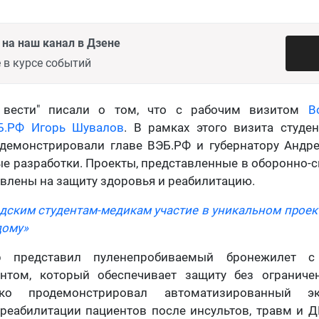
на наш канал в Дзене
 в курсе событий
и вести" писали о том, что с рабочим визитом
В
Б.РФ Игорь Шувалов
. В рамках этого визита студе
одемонстрировали главе ВЭБ.РФ и губернатору Андр
е разработки. Проекты, представленные в оборонно-
авлены на защиту здоровья и реабилитацию.
адским студентам-медикам участие в уникальном проек
дому»
р представил пуленепробиваемый бронежилет с
том, который обеспечивает защиту без ограниче
ко продемонстрировал автоматизированный эк
реабилитации пациентов после инсультов, травм и Д