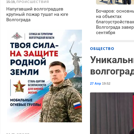
15:19
,
ПРОИСШЕСТВИЯ
Напугавший волгоградцев
Бочаров: основн
крупный пожар тушат на юге
на объектах
Волгограда
благоустройства
Волгограда завер
сентября
ОБЩЕСТВО
Уникальн
волгогра
27 Апр
19:52