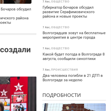
7 Авг
,
ОБЩЕСТВО
Губернатор Бочаров обсудил
 Бочаров обсудил
развитие Серафимовичского
района и новые проекты
ичского района
роекты
7 Авг
,
ОБЩЕСТВО
Волгоградцев зовут на бесплатные
мероприятия в центре города
 создали
7 Авг
,
ОБЩЕСТВО
Какой будет погода в Волгограде 8
августа, сообщили синоптики
7 Авг
,
ПРОИСШЕСТВИЯ
Два человека погибли в 21 ДТП в
Волгограде за неделю
ПОДРОБНОСТИ