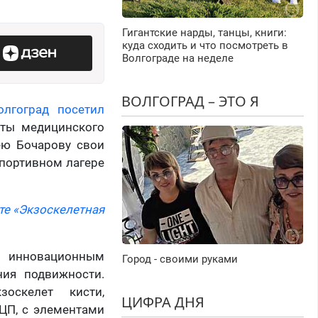
Гигантские нарды, танцы, книги:
куда сходить и что посмотреть в
Волгограде на неделе
ВОЛГОГРАД – ЭТО Я
олгоград посетил
нты медицинского
ею Бочарову свои
спортивном лагере
те «Экзоскелетная
 инновационным
Город - своими руками
ния подвижности.
зоскелет кисти,
ЦИФРА ДНЯ
ЦП, с элементами