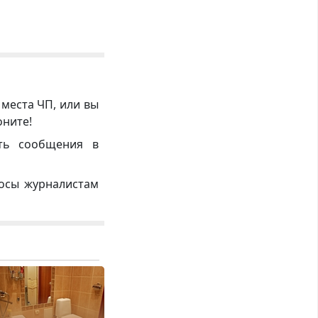
 места ЧП, или вы
оните!
ть сообщения в
росы журналистам