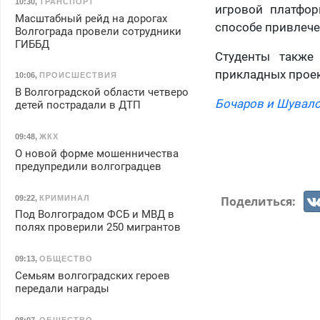
10:30
,
ТРАНСПОРТ
игровой платфор
Масштабный рейд на дорогах
способе привлече
Волгограда провели сотрудники
ГИББД
Студенты также
прикладных проек
10:06
,
ПРОИСШЕСТВИЯ
В Волгоградской области четверо
Бочаров и Шувало
детей пострадали в ДТП
09:48
,
ЖКХ
О новой форме мошенничества
предупредили волгоградцев
Поделиться:
09:22
,
КРИМИНАЛ
Под Волгоградом ФСБ и МВД в
полях проверили 250 мигрантов
09:13
,
ОБЩЕСТВО
Семьям волгоградских героев
передали награды
08:07
,
ОБЩЕСТВО