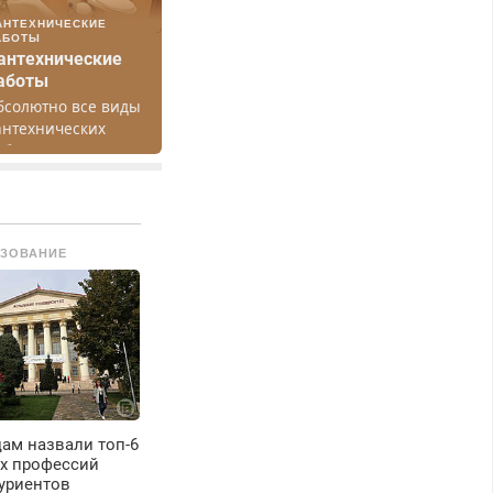
АНТЕХНИЧЕСКИЕ
АБОТЫ
антехнические
аботы
бсолютно все виды
антехнических
абот. Быстро.
ачественно.
едорого.
ЗОВАНИЕ
ам назвали топ-6
х профессий
уриентов