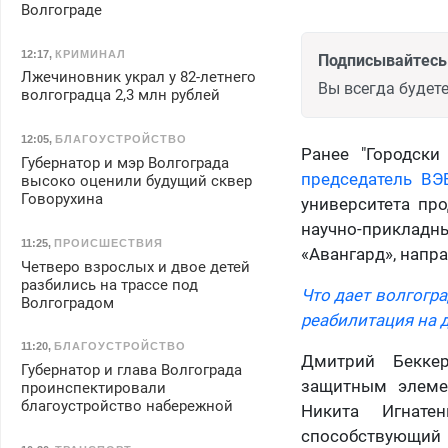
Волгограде
12:17
,
КРИМИНАЛ
Подписывайтесь 
Лжечиновник украл у 82-летнего
Вы всегда будете
волгоградца 2,3 млн рублей
12:05
,
БЛАГОУСТРОЙСТВО
Ранее "Городск
Губернатор и мэр Волгограда
председатель ВЭ
высоко оценили будущий сквер
Говорухина
университета пр
научно-прикладны
11:25
,
ПРОИСШЕСТВИЯ
«Авангард», напр
Четверо взрослых и двое детей
разбились на трассе под
Что дает волгогр
Волгоградом
реабилитация на 
11:20
,
БЛАГОУСТРОЙСТВО
Дмитрий Бекке
Губернатор и глава Волгограда
защитным элемен
проинспектировали
благоустройство набережной
Никита Игнатен
способствующий 