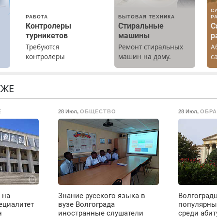
С
РАБОТА
БЫТОВАЯ ТЕХНИКА
Р
Контролеры
Стиральные
С
турникетов
машины
р
Требуются
Ремонт стиральных
А
х
контролеры
машин на дому.
с
турникетов для
Выезд и диагностика
р
работы в Москве и
бесплатно.
К
Подмосковье
Предусмотрены
Н
КЖЕ
(мужчины,
скидки.
женщины). Прием по
Е
28 Июл
,
ОБЩЕСТВО
28 Июл
,
ОБРА
ТК РФ. График работы
любой. Бесплатное
проживание. З/п – до
96000 рублей до
вычета налогов.
Ежемесячно
выплачивается
денежная премия.
Возможно бесплатное
 на
Знание русского языка в
Волгоградц
обучение, получение
ециалитет
вузе Волгограда
популярны
документов, работа
н
иностранные слушатели
среди абит