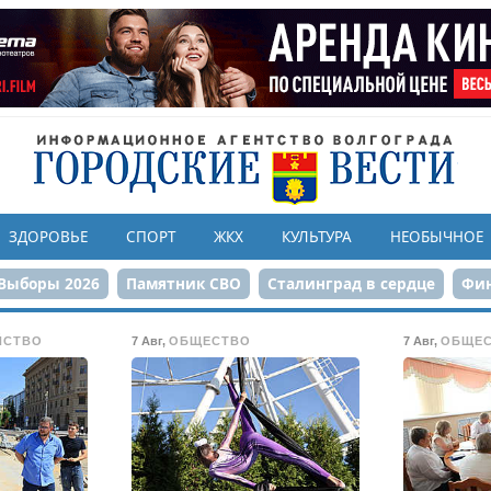
ЗДОРОВЬЕ
СПОРТ
ЖКХ
КУЛЬТУРА
НЕОБЫЧНОЕ
Выборы 2026
Памятник СВО
Сталинград в сердце
Фин
онструкция ЦПКиО
80-летие Победы
Парк Героев-летчи
ЙСТВО
7 Авг
,
ОБЩЕСТВО
7 Авг
,
ОБЩЕ