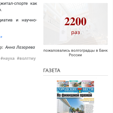
житал-спорте как
.
2200
иатив и научно-
раз
»
Анна Лазарева
р:
пожаловались волгоградцы в Банк
России
наука
волггму
ГАЗЕТА