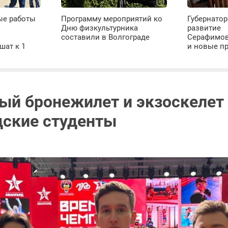
ые работы
Программу мероприятий ко
Губернатор
Дню физкультурника
развитие
х
составили в Волгограде
Серафимов
шат к 1
и новые п
ый бронежилет и экзоскелет
дские студенты