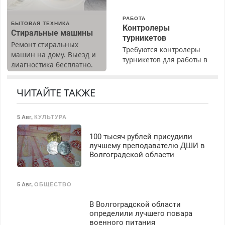
РАБОТА
БЫТОВАЯ ТЕХНИКА
Контролеры
Стиральные машины
турникетов
Ремонт стиральных
Требуются контролеры
машин на дому. Выезд и
турникетов для работы в
диагностика бесплатно.
Москве и Подмосковье
Предусмотрены скидки.
(мужчины, женщины).
Прием по ТК РФ. График
ЧИТАЙТЕ ТАКЖЕ
работы любой.
Бесплатное проживание.
5 Авг
,
КУЛЬТУРА
З/п – до 96000 рублей до
вычета налогов.
100 тысяч рублей присудили
Ежемесячно
лучшему преподавателю ДШИ в
выплачивается денежная
Волгоградской области
премия. Возможно
бесплатное обучение,
получение документов,
5 Авг
,
ОБЩЕСТВО
работа инспектором по
транспортной
В Волгоградской области
безопасности с з/п до
определили лучшего повара
125000 руб.
военного питания