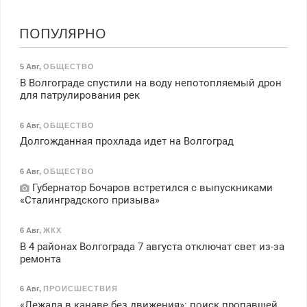
ПОПУЛЯРНО
5 Авг
,
ОБЩЕСТВО
В Волгограде спустили на воду непотопляемый дрон
для патрулирования рек
6 Авг
,
ОБЩЕСТВО
Долгожданная прохлада идет на Волгоград
6 Авг
,
ОБЩЕСТВО
Губернатор Бочаров встретился с выпускниками
«Сталинградского призыва»
6 Авг
,
ЖКХ
В 4 районах Волгограда 7 августа отключат свет из-за
ремонта
6 Авг
,
ПРОИСШЕСТВИЯ
«Лежала в канаве без движения»: поиск пропавшей