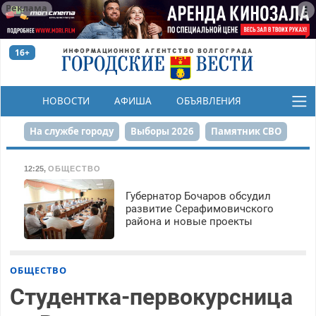
Реклама
16+
НОВОСТИ
АФИША
ОБЪЯВЛЕНИЯ
КОНКУРСЫ
На службе городу
Выборы 2026
Памятник СВО
Сталинград в сердце
Финграмотность
12:25
,
ОБЩЕСТВО
Набережная
День Победы
Реконструкция ЦПКиО
Губернатор Бочаров обсудил
развитие Серафимовичского
района и новые проекты
80-летие Победы
Парк Героев-летчиков
ОБЩЕСТВО
Студентка-первокурсница