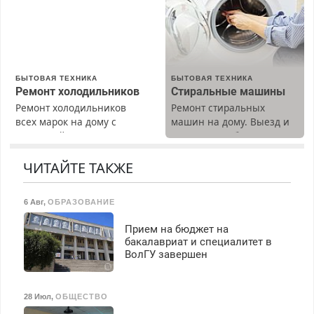
БЫТОВАЯ ТЕХНИКА
БЫТОВАЯ ТЕХНИКА
Ремонт холодильников
Стиральные машины
Ремонт холодильников
Ремонт стиральных
всех марок на дому с
машин на дому. Выезд и
гарантией. Замена
диагностика бесплатно.
резины. Качественно.
Предусмотрены скидки.
Недорого. Без выходных.
ЧИТАЙТЕ ТАКЖЕ
Все районы. Скидка.
Вызов бесплатный.
6 Авг
,
ОБРАЗОВАНИЕ
Прием на бюджет на
бакалавриат и специалитет в
ВолГУ завершен
28 Июл
,
ОБЩЕСТВО