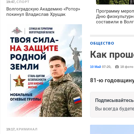
19:47
,
СПОРТ
Волгоградскую Академию «Ротор»
Программу мероп
покинул Владислав Хрущак
Дню физкультурн
составили в Волг
ОБЩЕСТВО
Как прош
10 Май
07:20
,
18 фото
81-ю годовщину
Подписывайтесь 
Вы всегда будете
19:17
,
КРИМИНАЛ