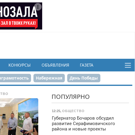
КОНКУРСЫ
ОБЪЯВЛЕНИЯ
ГАЗЕТА
грамотность
Набережная
День Победы
ков
ТВО
ПОПУЛЯРНО
12:25
,
ОБЩЕСТВО
Губернатор Бочаров обсудил
развитие Серафимовичского
района и новые проекты