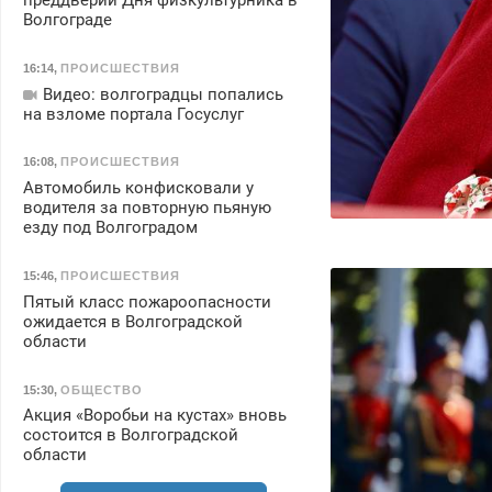
преддверии Дня физкультурника в
Волгограде
16:14
,
ПРОИСШЕСТВИЯ
Видео: волгоградцы попались
на взломе портала Госуслуг
16:08
,
ПРОИСШЕСТВИЯ
Автомобиль конфисковали у
водителя за повторную пьяную
езду под Волгоградом
15:46
,
ПРОИСШЕСТВИЯ
Пятый класс пожароопасности
ожидается в Волгоградской
области
15:30
,
ОБЩЕСТВО
Акция «Воробьи на кустах» вновь
состоится в Волгоградской
области