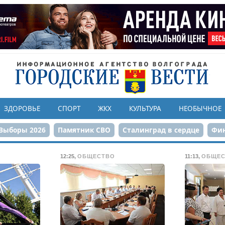
ЗДОРОВЬЕ
СПОРТ
ЖКХ
КУЛЬТУРА
НЕОБЫЧНОЕ
Выборы 2026
Памятник СВО
Сталинград в сердце
Фин
онструкция ЦПКиО
80-летие Победы
Парк Героев-летчи
12:25
,
ОБЩЕСТВО
11:13
,
ОБЩЕС