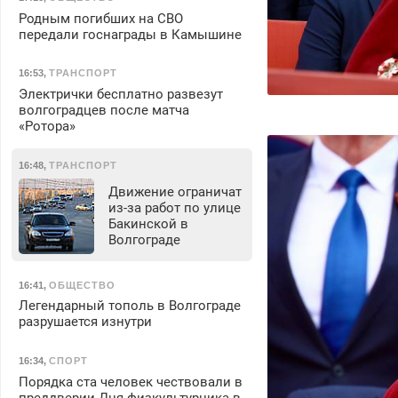
Родным погибших на СВО
передали госнаграды в Камышине
16:53
,
ТРАНСПОРТ
Электрички бесплатно развезут
волгоградцев после матча
«Ротора»
16:48
,
ТРАНСПОРТ
Движение ограничат
из-за работ по улице
Бакинской в
Волгограде
16:41
,
ОБЩЕСТВО
Легендарный тополь в Волгограде
разрушается изнутри
16:34
,
СПОРТ
Порядка ста человек чествовали в