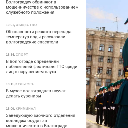
Волгоградку обвиняют в
мошенничестве с использованием
служебного положения
19:01
,
ОБЩЕСТВО
Об опасности резкого перепада
температур воды рассказали
волгоградские спасатели
18:34
,
СПОРТ
В Волгограде определили
победителей фестиваля ГТО среди
лиц с нарушением слуха
18:11
,
КУЛЬТУРА
В музее волгоградцев научат
делать сувениры
18:00
,
КРИМИНАЛ
Заведующую заочного отделения
колледжа осудят за
мошенничество в Волгограде