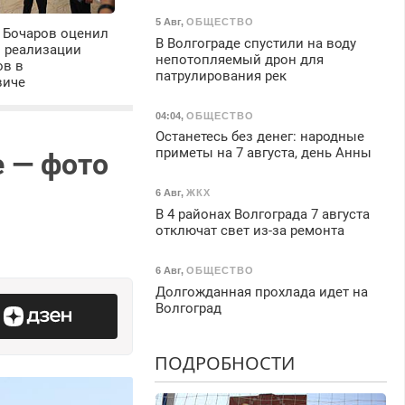
5 Авг
,
ОБЩЕСТВО
 Бочаров оценил
В Волгограде спустили на воду
ы реализации
непотопляемый дрон для
ов в
патрулирования рек
виче
04:04
,
ОБЩЕСТВО
Останетесь без денег: народные
приметы на 7 августа, день Анны
е — фото
6 Авг
,
ЖКХ
В 4 районах Волгограда 7 августа
отключат свет из-за ремонта
6 Авг
,
ОБЩЕСТВО
Долгожданная прохлада идет на
Волгоград
ПОДРОБНОСТИ