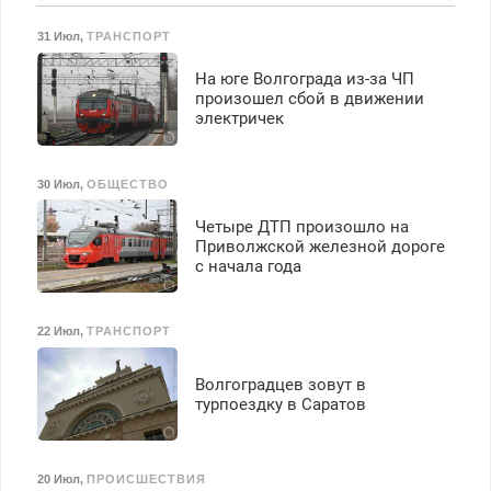
Бесплатное проживание.
31 Июл
,
ТРАНСПОРТ
З/п – до 96000 рублей до
вычета налогов.
На юге Волгограда из-за ЧП
Ежемесячно
произошел сбой в движении
выплачивается денежная
электричек
премия. Возможно
бесплатное обучение,
получение документов,
30 Июл
,
ОБЩЕСТВО
работа инспектором по
транспортной
Четыре ДТП произошло на
безопасности с з/п до
Приволжской железной дороге
125000 руб.
с начала года
22 Июл
,
ТРАНСПОРТ
Волгоградцев зовут в
турпоездку в Саратов
20 Июл
,
ПРОИСШЕСТВИЯ