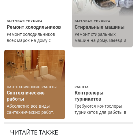
БЫТОВАЯ ТЕХНИКА
БЫТОВАЯ ТЕХНИКА
Ремонт холодильников
Стиральные машины
Ремонт холодильников
Ремонт стиральных
всех марок на дому с
машин на дому. Выезд и
гарантией. Замена
диагностика бесплатно.
резины. Качественно.
Предусмотрены скидки.
Недорого. Без выходных.
Все районы. Скидка.
Вызов бесплатный.
САНТЕХНИЧЕСКИЕ РАБОТЫ
РАБОТА
Сантехнические
Контролеры
работы
турникетов
Абсолютно все виды
Требуются контролеры
сантехнических работ.
турникетов для работы в
Быстро. Качественно.
Москве и Подмосковье
Недорого.
(мужчины, женщины).
Прием по ТК РФ. График
ЧИТАЙТЕ ТАКЖЕ
работы любой.