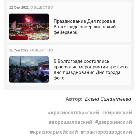
12 Сен 2022
,
ОБЩЕСТВО
Празднование Дня города в
Волгограде завершил яркий
фейерверк
11 Сен 2022
,
ОБЩЕСТВО
В Волгограде состоялись
красочные мероприятия третьего
дня празднования Дня города:
фото
Елена Силантьева
Автор:
краснооктябрьский
кировский
ворошиловский
дзержинский
красноармейский
тракторозаводский