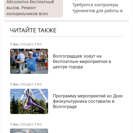
Абсолютно бесплатный
Требуются контролеры
вызов. Ремонт
турникетов для работы в
холодильников всех
Москве и Подмосковье
марок на дому, с
(мужчины, женщины).
гарантией. Все р-ны.
Прием по ТК РФ. График
ЧИТАЙТЕ ТАКЖЕ
Срочно. Без выходных.
работы любой.
Пенсионерам – скидки до
Бесплатное проживание.
40%. Мастер со стажем.
7 Авг
,
ОБЩЕСТВО
З/п – до 96000 рублей до
вычета налогов.
Волгоградцев зовут на
Ежемесячно
бесплатные мероприятия в
выплачивается денежная
центре города
премия. Возможно
бесплатное обучение,
получение документов,
7 Авг
,
ОБЩЕСТВО
работа инспектором по
транспортной
Программу мероприятий ко Дню
безопасности с з/п до
физкультурника составили в
125000 руб.
Волгограде
7 Авг
,
ОБЩЕСТВО