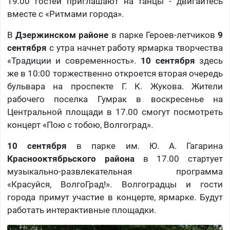
19.00 гостей приглашают на танцы - двигайтесь
вместе с «Ритмами города».
В
Дзержинском районе
в
парке Героев-летчиков
9
сентября
с утра начнет работу ярмарка творчества
«Традиции и современность».
10 сентября
здесь
же в 10:00 ​торжественно откроется вторая очередь
бульвара на проспекте Г. К. Жукова. ​Жители
рабочего поселка Гумрак в воскресенье на
Центральной площади в 17.00 смогут посмотреть
концерт «Пою с тобою, Волгоград».
10 сентября
в парке им. Ю. А. Гагарина
Краснооктябрьского района
в 17.00 стартует
музыкально-развлекательная программа
«Красуйся, ВолгоГрад!». Волгоградцы и гости
города примут участие в концерте, ярмарке. Будут
работать интерактивные площадки.