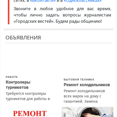
сетях: в
«ВКонтакте»
и в
«Одноклассниках»
Звоните в любое удобное для вас время,
чтобы лично задать вопросы журналистам
«Городских вестей». Будем рады общению!
ОБЪЯВЛЕНИЯ
РАБОТА
БЫТОВАЯ ТЕХНИКА
Контролеры
Ремонт холодильников
турникетов
Ремонт холодильников
Требуются контролеры
всех марок на дому с
турникетов для работы в
гарантией. Замена
Москве и Подмосковье
резины. Качественно.
(мужчины, женщины).
Недорого. Без выходных.
Прием по ТК РФ. График
Все районы. Скидка.