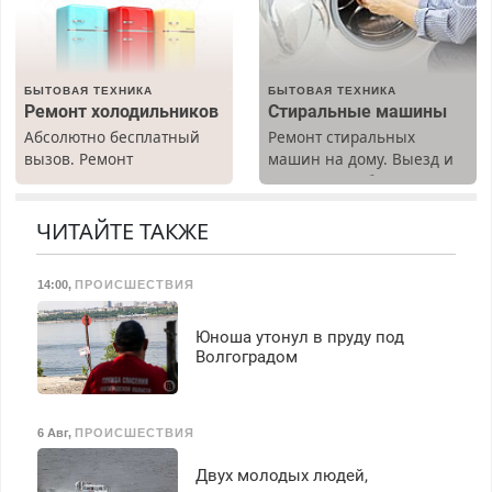
работы любой.
Вызов бесплатный.
Бесплатное проживание.
З/п – до 96000 рублей до
вычета налогов.
БЫТОВАЯ ТЕХНИКА
БЫТОВАЯ ТЕХНИКА
Ежемесячно
Ремонт холодильников
Стиральные машины
выплачивается денежная
Абсолютно бесплатный
Ремонт стиральных
премия. Возможно
вызов. Ремонт
машин на дому. Выезд и
бесплатное обучение,
холодильников всех
диагностика бесплатно.
получение документов,
марок на дому, с
Предусмотрены скидки.
работа инспектором по
гарантией. Все р-ны.
ЧИТАЙТЕ ТАКЖЕ
транспортной
Срочно. Без выходных.
безопасности с з/п до
Пенсионерам – скидки до
125000 руб.
14:00
,
ПРОИСШЕСТВИЯ
40%. Мастер со стажем.
Юноша утонул в пруду под
Волгоградом
6 Авг
,
ПРОИСШЕСТВИЯ
Двух молодых людей,