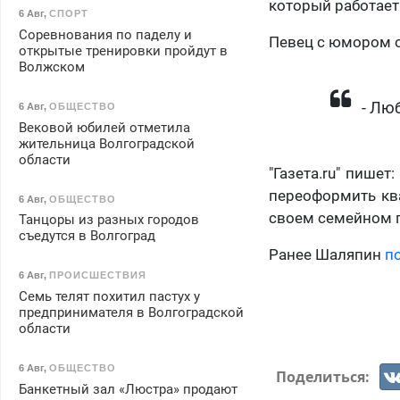
который работает
6 Авг
,
СПОРТ
Соревнования по паделу и
Певец с юмором от
открытые тренировки пройдут в
Волжском
- Лю
6 Авг
,
ОБЩЕСТВО
Вековой юбилей отметила
жительница Волгоградской
области
"Газета.ru" пише
переоформить кв
6 Авг
,
ОБЩЕСТВО
своем семейном п
Танцоры из разных городов
съедутся в Волгоград
Ранее Шаляпин
п
6 Авг
,
ПРОИСШЕСТВИЯ
Семь телят похитил пастух у
предпринимателя в Волгоградской
области
6 Авг
,
ОБЩЕСТВО
Поделиться:
Банкетный зал «Люстра» продают