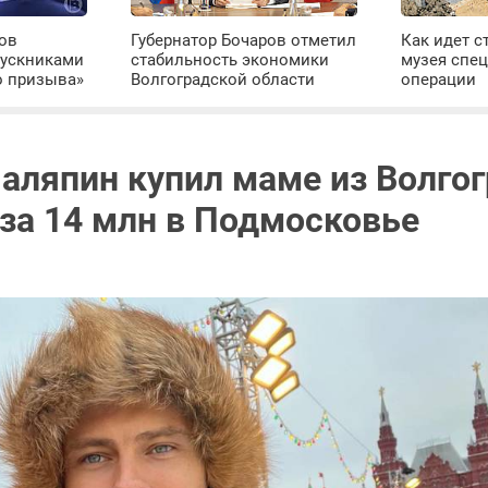
ров
Губернатор Бочаров отметил
Как идет с
пускниками
стабильность экономики
музея спе
о призыва»
Волгоградской области
операции
аляпин купил маме из Волго
 за 14 млн в Подмосковье