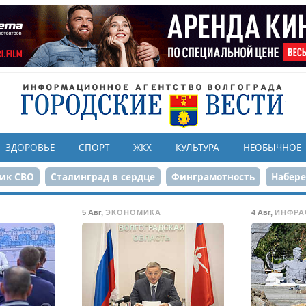
ЗДОРОВЬЕ
СПОРТ
ЖКХ
КУЛЬТУРА
НЕОБЫЧНОЕ
ик СВО
Сталинград в сердце
Финграмотность
Набер
а службе городу
80-летие Победы
Парк Героев-летчико
5 Авг
,
ЭКОНОМИКА
4 Авг
,
ИНФРА