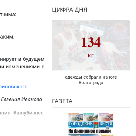
ЦИФРА ДНЯ
отчима:
134
таким.
кг
анирует в будущем
ми изменениями в
одежды собрали на юге
Волгограда
риновского.
Евгения Иванова
ГАЗЕТА
япин
шоубизнес