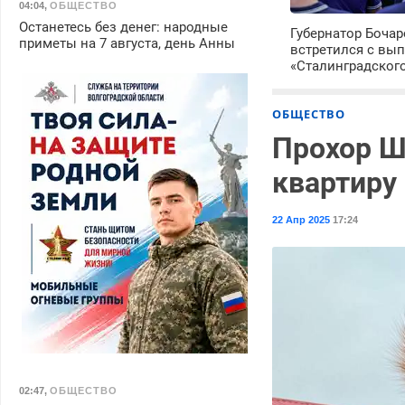
04:04
,
ОБЩЕСТВО
Останетесь без денег: народные
Губернатор Боча
приметы на 7 августа, день Анны
встретился с вы
«Сталинградског
ОБЩЕСТВО
Прохор Ш
квартиру
22 Апр 2025
17:24
02:47
,
ОБЩЕСТВО