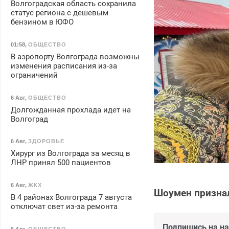
Волгоградская область сохранила
статус региона с дешевым
бензином в ЮФО
01:58
,
ОБЩЕСТВО
В аэропорту Волгограда возможны
изменения расписания из-за
ограничений
6 Авг
,
ОБЩЕСТВО
Долгожданная прохлада идет на
Волгоград
6 Авг
,
ЗДОРОВЬЕ
Хирург из Волгограда за месяц в
ЛНР принял 500 пациентов
6 Авг
,
ЖКХ
Шоумен признал
В 4 районах Волгограда 7 августа
отключат свет из-за ремонта
Подпишись на н
6 Авг
,
ОБЩЕСТВО