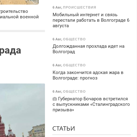
6 Авг
,
ПРОИСШЕСТВИЯ
троительство
Мобильный интернет и связь
циальной военной
перестали работать в Волгограде 6
августа
6 Авг
,
ОБЩЕСТВО
Долгожданная прохлада идет на
града
Волгоград
6 Авг
,
ОБЩЕСТВО
Когда закончится адская жара в
Волгограде: прогноз
6 Авг
,
ОБЩЕСТВО
Губернатор Бочаров встретился
с выпускниками «Сталинградского
призыва»
СТАТЬИ