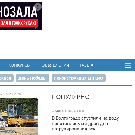
КОНКУРСЫ
ОБЪЯВЛЕНИЯ
ГАЗЕТА
ежная
День Победы
Реконструкция ЦПКиО
в
СТРУКТУРА
ПОПУЛЯРНО
5 Авг
,
ОБЩЕСТВО
В Волгограде спустили на воду
непотопляемый дрон для
патрулирования рек