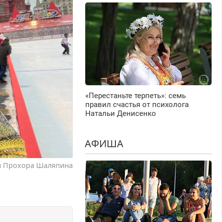
«Перестаньте терпеть»: семь
правил счастья от психолога
Натальи Денисенко
АФИША
ал Прохора Шаляпина