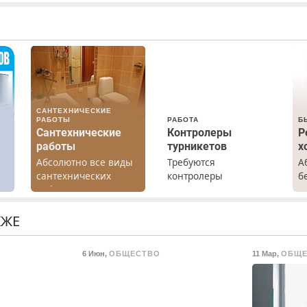
САНТЕХНИЧЕСКИЕ
РАБОТЫ
РАБОТА
Б
Сантехнические
Контролеры
Р
работы
турникетов
х
Абсолютно все виды
Требуются
А
х
сантехнических
контролеры
б
работ. Быстро.
турникетов для
Р
Качественно.
работы в Москве и
х
Недорого.
Подмосковье
м
КЖЕ
(мужчины,
г
женщины). Прием по
С
6 Июн
,
ОБЩЕСТВО
11 Мар
,
ОБЩЕ
ТК РФ. График работы
в
любой. Бесплатное
П
проживание. З/п – до
с
96000 рублей до
М