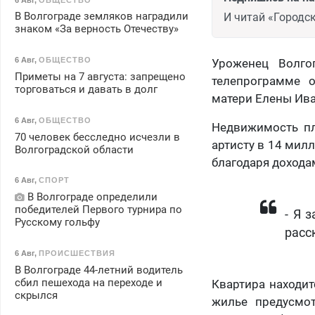
В Волгограде земляков наградили
И читай «Городск
знаком «За верность Отечеству»
6 Авг
,
ОБЩЕСТВО
Уроженец Волго
Приметы на 7 августа: запрещено
телепрограмме 
торговаться и давать в долг
матери Елены Ива
6 Авг
,
ОБЩЕСТВО
Недвижимость п
70 человек бесследно исчезли в
артисту в 14 мил
Волгоградской области
благодаря дохода
6 Авг
,
СПОРТ
В Волгограде определили
победителей Первого турнира по
- Я 
Русскому гольфу
расс
6 Авг
,
ПРОИСШЕСТВИЯ
В Волгограде 44-летний водитель
сбил пешехода на переходе и
Квартира находит
скрылся
жилье предусмот