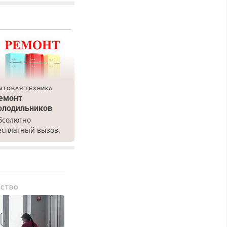
ЫТОВАЯ ТЕХНИКА
емонт
олодильников
бсолютно
есплатный вызов.
емонт
олодильников всех
арок на дому, с
арантией. Все р-ны.
рочно. Без
СТВО
ыходных.
енсионерам –
кидки до 40%.
астер со стажем.