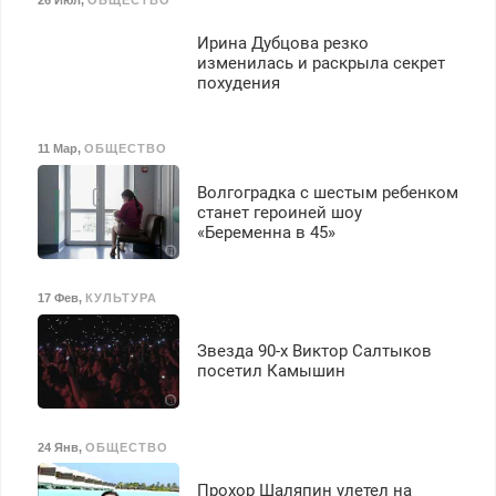
З/п – до 96000 рублей до
вычета налогов.
Ирина Дубцова резко
Ежемесячно
изменилась и раскрыла секрет
выплачивается денежная
похудения
премия. Возможно
бесплатное обучение,
получение документов,
11 Мар
,
ОБЩЕСТВО
работа инспектором по
транспортной
Волгоградка с шестым ребенком
безопасности с з/п до
станет героиней шоу
125000 руб.
«Беременна в 45»
17 Фев
,
КУЛЬТУРА
Звезда 90-х Виктор Салтыков
посетил Камышин
24 Янв
,
ОБЩЕСТВО
Прохор Шаляпин улетел на