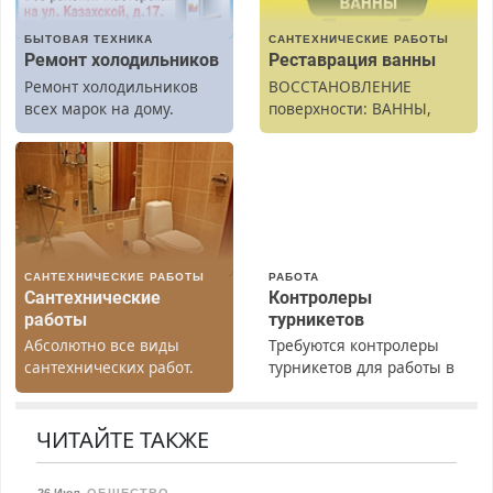
БЫТОВАЯ ТЕХНИКА
САНТЕХНИЧЕСКИЕ РАБОТЫ
Ремонт холодильников
Реставрация ванны
Ремонт холодильников
ВОССТАНОВЛЕНИЕ
всех марок на дому.
поверхности: ВАННЫ,
раковины, подоконника.
От скола до полной
реставрации. 100%
результат.
САНТЕХНИЧЕСКИЕ РАБОТЫ
РАБОТА
Сантехнические
Контролеры
работы
турникетов
Абсолютно все виды
Требуются контролеры
сантехнических работ.
турникетов для работы в
Быстро. Качественно.
Москве и Подмосковье
Недорого.
(мужчины, женщины).
Прием по ТК РФ. График
ЧИТАЙТЕ ТАКЖЕ
работы любой.
Бесплатное проживание.
26 Июл
,
ОБЩЕСТВО