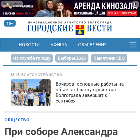
Реклама
16+
НОВОСТИ
АФИША
ОБЪЯВЛЕНИЯ
КОНКУРСЫ
На службе городу
Выборы 2026
Памятник СВО
Сталинград в сердце
Финграмотность
13:46
,
БЛАГОУСТРОЙСТВО
Бочаров: основные работы на
Набережная
День Победы
Реконструкция ЦПКиО
объектах благоустройствах
Волгограда завершат к 1
80-летие Победы
Парк Героев-летчиков
сентября
ОБЩЕСТВО
При соборе Александра