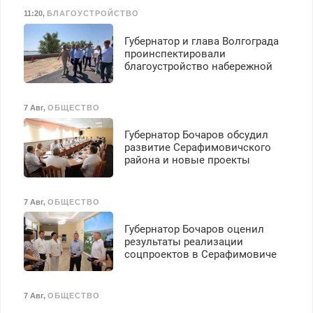
Бесплатное проживание.
11:20
,
БЛАГОУСТРОЙСТВО
З/п – до 96000 рублей до
вычета налогов.
Губернатор и глава Волгограда
Ежемесячно
проинспектировали
выплачивается денежная
благоустройство набережной
премия. Возможно
бесплатное обучение,
получение документов,
7 Авг
,
ОБЩЕСТВО
работа инспектором по
транспортной
Губернатор Бочаров обсудил
безопасности с з/п до
развитие Серафимовичского
125000 руб.
района и новые проекты
7 Авг
,
ОБЩЕСТВО
Губернатор Бочаров оценил
результаты реализации
соцпроектов в Серафимовиче
7 Авг
,
ОБЩЕСТВО