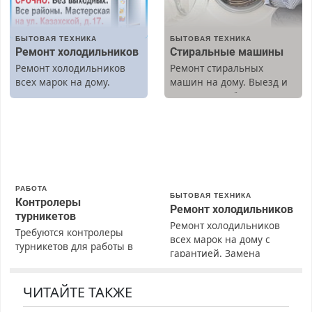
БЫТОВАЯ ТЕХНИКА
БЫТОВАЯ ТЕХНИКА
Ремонт холодильников
Стиральные машины
Ремонт холодильников
Ремонт стиральных
всех марок на дому.
машин на дому. Выезд и
диагностика бесплатно.
Предусмотрены скидки.
РАБОТА
БЫТОВАЯ ТЕХНИКА
Контролеры
Ремонт холодильников
турникетов
Ремонт холодильников
Требуются контролеры
всех марок на дому с
турникетов для работы в
гарантией. Замена
Москве и Подмосковье
резины. Качественно.
(мужчины, женщины).
Недорого. Без выходных.
Прием по ТК РФ. График
ЧИТАЙТЕ ТАКЖЕ
Все районы. Скидка.
работы любой.
Вызов бесплатный.