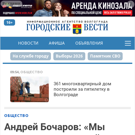
Реклама
16+
НОВОСТИ
АФИША
ОБЪЯВЛЕНИЯ
КОНКУРСЫ
На службе городу
Выборы 2026
Памятник СВО
Сталинград в сердце
Финграмотность
09:54
,
ОБЩЕСТВО
Набережная
День Победы
Реконструкция ЦПКиО
361 многоквартирный дом
построили за пятилетку в
Волгограде
80-летие Победы
Парк Героев-летчиков
ОБЩЕСТВО
Андрей Бочаров: «Мы