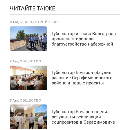
резины. Качественно.
марок на дому, с
Недорого. Без выходных.
гарантией. Все р-ны.
ЧИТАЙТЕ ТАКЖЕ
Все районы. Скидка.
Срочно. Без выходных.
Вызов бесплатный.
Пенсионерам – скидки до
8 Авг
,
БЛАГОУСТРОЙСТВО
40%. Мастер со стажем.
Губернатор и глава Волгограда
проинспектировали
благоустройство набережной
7 Авг
,
ОБЩЕСТВО
Губернатор Бочаров обсудил
развитие Серафимовичского
района и новые проекты
7 Авг
,
ОБЩЕСТВО
Губернатор Бочаров оценил
результаты реализации
соцпроектов в Серафимовиче