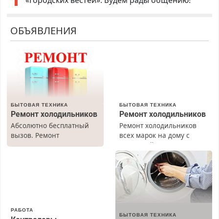
«Городских вестей». Будем рады общению!
ОБЪЯВЛЕНИЯ
БЫТОВАЯ ТЕХНИКА
БЫТОВАЯ ТЕХНИКА
Ремонт холодильников
Ремонт холодильников
Абсолютно бесплатный
Ремонт холодильников
вызов. Ремонт
всех марок на дому с
холодильников всех
гарантией. Замена
марок на дому, с
резины. Качественно.
гарантией. Все р-ны.
Недорого. Без выходных.
Срочно. Без выходных.
Все районы. Скидка.
Пенсионерам – скидки до
Вызов бесплатный.
40%. Мастер со стажем.
РАБОТА
БЫТОВАЯ ТЕХНИКА