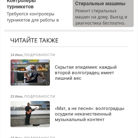
Контролеры
Стиральные машины
турникетов
Ремонт стиральных
Требуются контролеры
машин на дому. Выезд и
турникетов для работы в
диагностика бесплатно.
Москве и Подмосковье
Предусмотрены скидки.
(мужчины, женщины).
Прием по ТК РФ. График
ЧИТАЙТЕ ТАКЖЕ
работы любой.
Бесплатное проживание.
14 Июл
,
ПОДРОБНОСТИ
З/п – до 96000 рублей до
вычета налогов.
Скрытая эпидемия: каждый
Ежемесячно
второй волгоградец имеет
выплачивается денежная
лишний вес
премия. Возможно
бесплатное обучение,
получение документов,
23 Июн
,
ПОДРОБНОСТИ
работа инспектором по
транспортной
«Мат, а не песня»: волгоградцы
безопасности с з/п до
осудили некачественный
125000 руб.
музыкальный контент
22 Июн
,
ПОДРОБНОСТИ