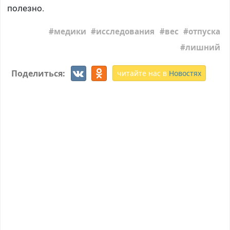
полезно.
медики
исследования
вес
отпуска
лишний
Поделиться:
читайте нас в
Новостях