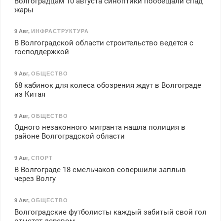
Волгоградцам 10 августа синоптики пообещали спад
жары
9 Авг
,
ИНФРАСТРУКТУРА
В Волгоградской области строительство ведется с
господдержкой
9 Авг
,
ОБЩЕСТВО
68 кабинок для колеса обозрения ждут в Волгограде
из Китая
9 Авг
,
ОБЩЕСТВО
Одного незаконного мигранта нашла полиция в
районе Волгоградской области
9 Авг
,
СПОРТ
В Волгограде 18 смельчаков совершили заплыв
через Волгу
9 Авг
,
ОБЩЕСТВО
Волгоградские футболисты каждый забитый свой гол
отметят деревом