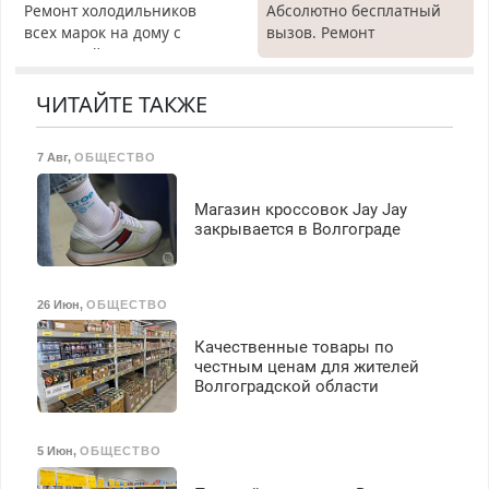
Ремонт холодильников
Абсолютно бесплатный
всех марок на дому с
вызов. Ремонт
гарантией. Замена
холодильников всех
резины. Качественно.
марок на дому, с
Недорого. Без выходных.
гарантией. Все р-ны.
ЧИТАЙТЕ ТАКЖЕ
Все районы. Скидка.
Срочно. Без выходных.
Вызов бесплатный.
Пенсионерам – скидки до
7 Авг
,
ОБЩЕСТВО
40%. Мастер со стажем.
Магазин кроссовок Jay Jay
закрывается в Волгограде
26 Июн
,
ОБЩЕСТВО
Качественные товары по
честным ценам для жителей
Волгоградской области
5 Июн
,
ОБЩЕСТВО