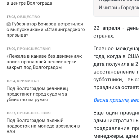
в центре Волгограда
И читай «Городск
17:08
,
ОБЩЕСТВО
Губернатор Бочаров встретился
22 апреля - ден
с выпускниками «Сталинградского
призыва»
странах.
Главное междуна
17:00
,
ПРОИСШЕСТВИЯ
года, когда в СШ
«Лежала в канаве без движения»:
поиск пропавшей пенсионерки
дата получила в 2
закрыт под Волгоградом
восстановление п
субботники, вы
16:54
,
КРИМИНАЛ
праздника остает
Под Волгоградом ревнивец
предстанет перед судом за
убийство из ружья
Весна пришла, вес
Еще один праздн
16:37
,
ПРОИСШЕСТВИЯ
административны
Под Волгоградом пьяный
подросток на мопеде врезался в
поздравления пр
ВАЗ
менеджеры, админ