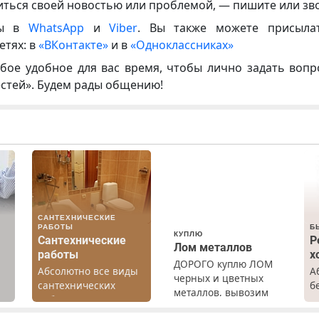
иться своей новостью или проблемой, — пишите или зв
ны в
WhatsApp
и
Viber
. Вы также можете присыла
етях: в
«ВКонтакте»
и в
«Одноклассниках»
бое удобное для вас время, чтобы лично задать воп
естей». Будем рады общению!
САНТЕХНИЧЕСКИЕ
РАБОТЫ
Б
КУПЛЮ
Сантехнические
Р
Лом металлов
работы
х
ДОРОГО куплю ЛОМ
Абсолютно все виды
А
черных и цветных
сантехнических
б
металлов, вывозим
а
работ. Быстро.
Р
сами.
Качественно.
х