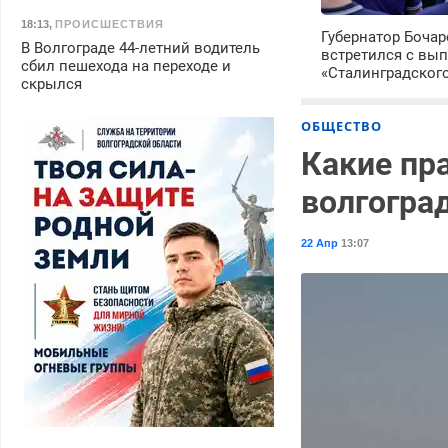
18:13
,
ПРОИСШЕСТВИЯ
Губернатор Боча
В Волгограде 44-летний водитель
встретился с вы
сбил пешехода на переходе и
«Сталинградског
скрылся
ОБЩЕСТВО
Какие пр
волгогра
22 Апр
13:07