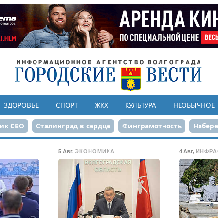
ЗДОРОВЬЕ
СПОРТ
ЖКХ
КУЛЬТУРА
НЕОБЫЧНОЕ
ик СВО
Сталинград в сердце
Финграмотность
Набер
а службе городу
80-летие Победы
Парк Героев-летчико
5 Авг
,
ЭКОНОМИКА
4 Авг
,
ИНФРА