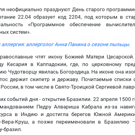
ля неофициально празднуют День старого программи
етание 22.04 образует код 2204, под которым в ст
иальность «Программное обеспечение вычислите
ных систем».
 аллергия: аллерголог Анна Панина о сезоне пыльцы.
православные чтят икону Божией Матери Цесарской.
ду Кесария в Каппадокии, где, по церковному пре
ию Чудотворцу явилась Богородица. На иконе она изо
тос держит скипетр и державу. Почитаемые списки о
 России, в том числе в Свято-Троицкой Сергиевой лавр
их событий дня - открытие Бразилии. 22 апреля 1500 г
мандованием Педру Алвариша Кабрала из-за нави
курса в Индию и достигла берегов Южной Америк
е-Вера-Круш, а позже переименовали в Бразилию 
у-бразил.