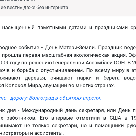
ие вести» даже без интернета
ь насыщенный памятными датами и праздниками ср
родное событие - День Матери-Земли. Праздник веде
А прошла первая масштабная экологическая акция. О
009 году по решению Генеральной Ассамблеи ООН. В 20
очв и борьба с опустыниванием. По всему миру в э
саживают деревья, очищают парки и берега вод
ся Колокол Мира, звучащий во многих странах.
не - дорогу: Волгоград в объятиях апреля.
ик дня - Международный день секретаря, или День 
х работников. Его впервые отметили в США в 19
инимают не только секретари, но и помощники руко
истраторы и ассистенты.