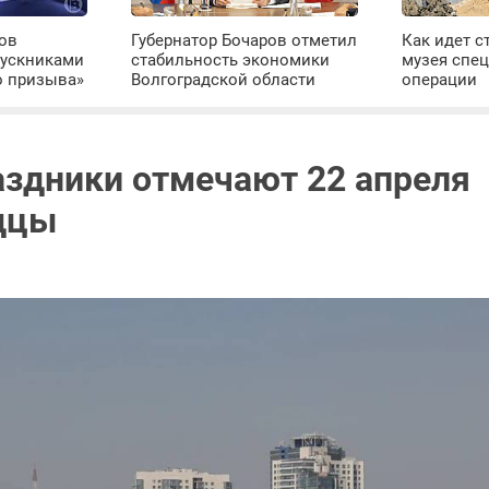
ров
Губернатор Бочаров отметил
Как идет с
пускниками
стабильность экономики
музея спе
о призыва»
Волгоградской области
операции
аздники отмечают 22 апреля
дцы