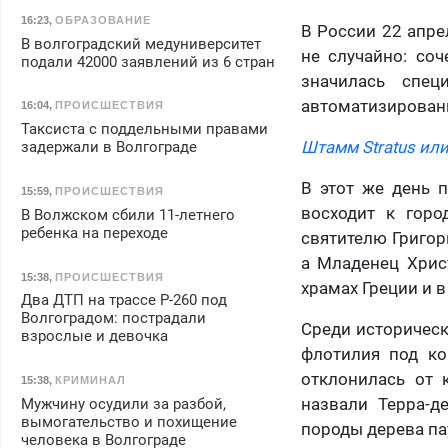
16:23
,
ОБРАЗОВАНИЕ
В России 22 апре
В волгоградский медуниверситет
не случайно: соч
подали 42000 заявлений из 6 стран
значилась спец
автоматизирован
16:04
,
ПРОИСШЕСТВИЯ
Таксиста с поддельными правами
Штамм Stratus или
задержали в Волгограде
В этот же день 
15:59
,
ПРОИСШЕСТВИЯ
восходит к горо
В Волжском сбили 11-летнего
ребенка на переходе
святителю Григор
а Младенец Хрис
15:38
,
ПРОИСШЕСТВИЯ
храмах Греции и в
Два ДТП на трассе Р-260 под
Волгоградом: пострадали
Среди историческ
взрослые и девочка
флотилия под ко
отклонилась от 
15:38
,
КРИМИНАЛ
назвали Терра-д
Мужчину осудили за разбой,
вымогательство и похищение
породы дерева па
человека в Волгограде