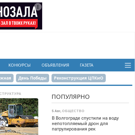
КОНКУРСЫ
ОБЪЯВЛЕНИЯ
ГАЗЕТА
ежная
День Победы
Реконструкция ЦПКиО
в
СТРУКТУРА
ПОПУЛЯРНО
5 Авг
,
ОБЩЕСТВО
В Волгограде спустили на воду
непотопляемый дрон для
патрулирования рек