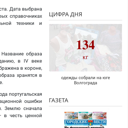
ста. Дата выбрана
ЦИФРА ДНЯ
арых справочниках
льной техники и
134
 Название образа
кг
данию, в IV веке
бражена в короне,
браза хранятся в
одежды собрали на юге
е.
Волгограда
ода португальская
ГАЗЕТА
гационной ошибки
и. Землю сначала
— в честь ценной