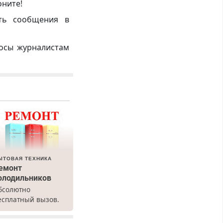
оните!
ть сообщения в
росы журналистам
ЫТОВАЯ ТЕХНИКА
емонт
олодильников
бсолютно
есплатный вызов.
емонт
олодильников всех