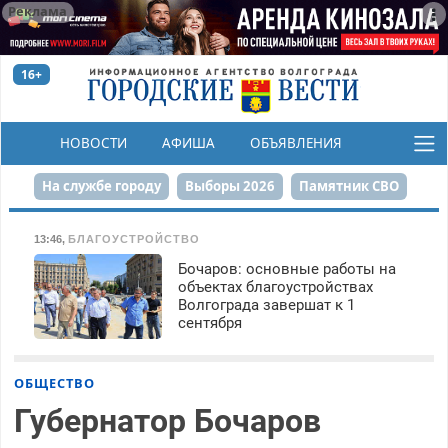
Реклама
16+
НОВОСТИ
АФИША
ОБЪЯВЛЕНИЯ
КОНКУРСЫ
На службе городу
Выборы 2026
Памятник СВО
Сталинград в сердце
Финграмотность
13:46
,
БЛАГОУСТРОЙСТВО
Бочаров: основные работы на
Набережная
День Победы
Реконструкция ЦПКиО
объектах благоустройствах
Волгограда завершат к 1
80-летие Победы
Парк Героев-летчиков
сентября
ОБЩЕСТВО
Губернатор Бочаров