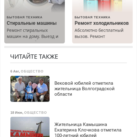
БЫТОВАЯ ТЕХНИКА
БЫТОВАЯ ТЕХНИКА
Стиральные машины
Ремонт холодильников
Ремонт стиральных
Абсолютно бесплатный
машин на дому. Выезд и
вызов. Ремонт
диагностика бесплатно.
холодильников всех
Предусмотрены скидки.
марок на дому, с
гарантией. Все р-ны.
ЧИТАЙТЕ ТАКЖЕ
Срочно. Без выходных.
Пенсионерам – скидки до
6 Авг
,
ОБЩЕСТВО
40%. Мастер со стажем.
Вековой юбилей отметила
жительница Волгоградской
области
18 Июн
,
ОБЩЕСТВО
Жительница Камышина
Екатерина Клочкова отметила
100-летний юбилей