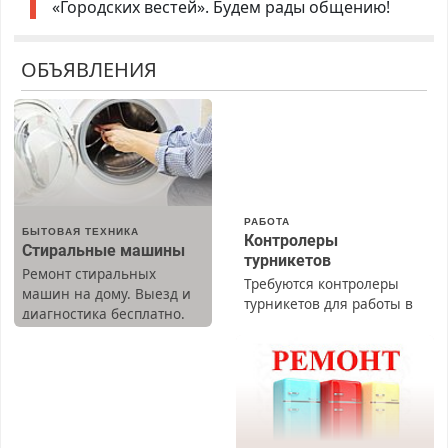
«Городских вестей». Будем рады общению!
ОБЪЯВЛЕНИЯ
РАБОТА
БЫТОВАЯ ТЕХНИКА
Контролеры
Стиральные машины
турникетов
Ремонт стиральных
Требуются контролеры
машин на дому. Выезд и
турникетов для работы в
диагностика бесплатно.
Москве и Подмосковье
Предусмотрены скидки.
(мужчины, женщины).
Прием по ТК РФ. График
работы любой.
Бесплатное проживание.
З/п – до 96000 рублей до
вычета налогов.