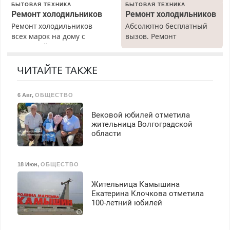
БЫТОВАЯ ТЕХНИКА
БЫТОВАЯ ТЕХНИКА
Ежемесячно
Ремонт холодильников
Ремонт холодильников
выплачивается денежная
Ремонт холодильников
Абсолютно бесплатный
премия. Возможно
всех марок на дому с
вызов. Ремонт
бесплатное обучение,
гарантией. Замена
холодильников всех
получение документов,
резины. Качественно.
марок на дому, с
работа инспектором по
Недорого. Без выходных.
гарантией. Все р-ны.
ЧИТАЙТЕ ТАКЖЕ
транспортной
Все районы. Скидка.
Срочно. Без выходных.
безопасности с з/п до
Вызов бесплатный.
Пенсионерам – скидки до
125000 руб.
6 Авг
,
ОБЩЕСТВО
40%. Мастер со стажем.
Вековой юбилей отметила
жительница Волгоградской
области
18 Июн
,
ОБЩЕСТВО
Жительница Камышина
Екатерина Клочкова отметила
100-летний юбилей