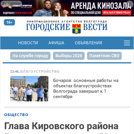
Реклама
16+
НОВОСТИ
АФИША
ОБЪЯВЛЕНИЯ
КОНКУРСЫ
На службе городу
Выборы 2026
Памятник СВО
Сталинград в сердце
Финграмотность
13:46
,
БЛАГОУСТРОЙСТВО
Бочаров: основные работы на
Набережная
День Победы
Реконструкция ЦПКиО
объектах благоустройствах
Волгограда завершат к 1
80-летие Победы
Парк Героев-летчиков
сентября
ОБЩЕСТВО
Глава Кировского района