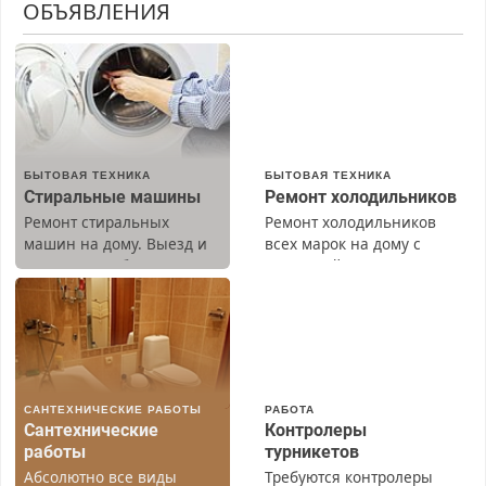
ОБЪЯВЛЕНИЯ
БЫТОВАЯ ТЕХНИКА
БЫТОВАЯ ТЕХНИКА
Стиральные машины
Ремонт холодильников
Ремонт стиральных
Ремонт холодильников
машин на дому. Выезд и
всех марок на дому с
диагностика бесплатно.
гарантией. Замена
Предусмотрены скидки.
резины. Качественно.
Недорого. Без выходных.
Все районы. Скидка.
Вызов бесплатный.
САНТЕХНИЧЕСКИЕ РАБОТЫ
РАБОТА
Сантехнические
Контролеры
работы
турникетов
Абсолютно все виды
Требуются контролеры