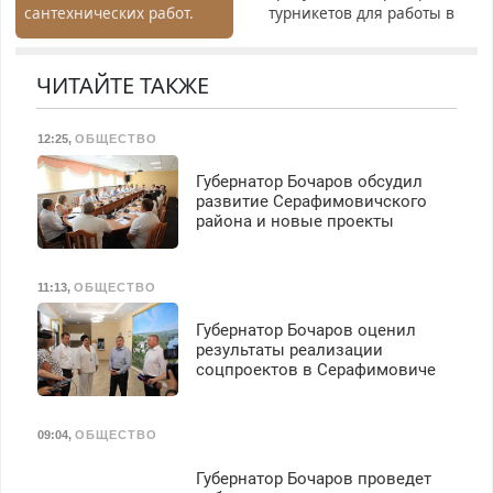
сантехнических работ.
турникетов для работы в
Быстро. Качественно.
Москве и Подмосковье
Недорого.
(мужчины, женщины).
Прием по ТК РФ. График
ЧИТАЙТЕ ТАКЖЕ
работы любой.
Бесплатное проживание.
12:25
,
ОБЩЕСТВО
З/п – до 96000 рублей до
вычета налогов.
Губернатор Бочаров обсудил
Ежемесячно
развитие Серафимовичского
выплачивается денежная
района и новые проекты
премия. Возможно
бесплатное обучение,
получение документов,
11:13
,
ОБЩЕСТВО
работа инспектором по
транспортной
Губернатор Бочаров оценил
безопасности с з/п до
результаты реализации
125000 руб.
соцпроектов в Серафимовиче
09:04
,
ОБЩЕСТВО
Губернатор Бочаров проведет